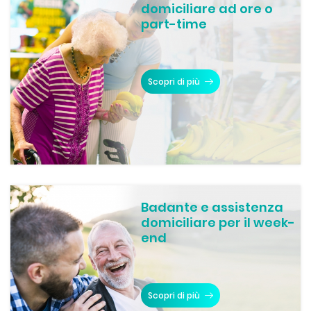
domiciliare ad ore o
part-time
Scopri di più
Badante e assistenza
domiciliare per il week-
end
Scopri di più