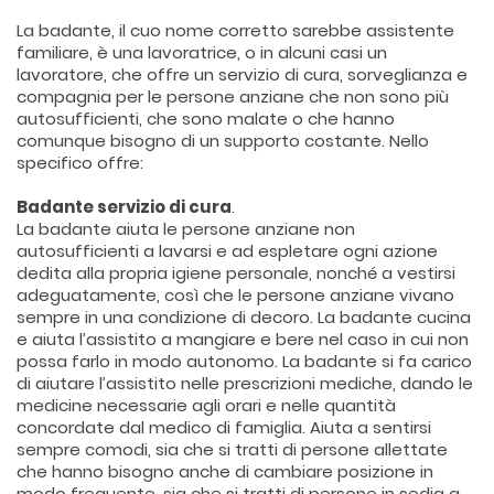
La badante, il cuo nome corretto sarebbe assistente
familiare, è una lavoratrice, o in alcuni casi un
lavoratore, che offre un servizio di cura, sorveglianza e
compagnia per le persone anziane che non sono più
autosufficienti, che sono malate o che hanno
comunque bisogno di un supporto costante. Nello
specifico offre:
Badante servizio di cura
.
La badante aiuta le persone anziane non
autosufficienti a lavarsi e ad espletare ogni azione
dedita alla propria igiene personale, nonché a vestirsi
adeguatamente, così che le persone anziane vivano
sempre in una condizione di decoro. La badante cucina
e aiuta l’assistito a mangiare e bere nel caso in cui non
possa farlo in modo autonomo. La badante si fa carico
di aiutare l’assistito nelle prescrizioni mediche, dando le
medicine necessarie agli orari e nelle quantità
concordate dal medico di famiglia. Aiuta a sentirsi
sempre comodi, sia che si tratti di persone allettate
che hanno bisogno anche di cambiare posizione in
modo frequente, sia che si tratti di persone in sedia a