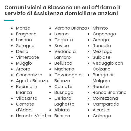
Comuni vicini a Biassono un cui offriamo il
servizio di Assistenza domiciliare anziani
Monza
Verano Brianza
Misinto
Brugherio
Lesmo
Caponago
Lissone
Cogliate
Ornago
Seregno
Sovico
Roncello
Desio
Vedano al
Mezzago
Vimercate
Lambro
Sulbiate
Muggiò
Bellusco
Veduggio con
Arcore
Macherio
Colzano
Concorezzo
Cavenago di
Burago di
Agrate Brianza
Brianza
Molgora
Besana in
Carnate
Renate
Brianza
Busnago
Ronco Briantino
Villasanta
Ceriano
Correzzana
Cornate
Laghetto
Camparada
d'Adda
Albiate
Aicurzio
Usmate Velate
Briosco
Colnago