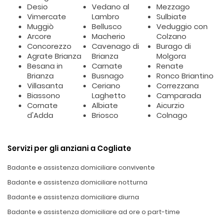
Desio
Vedano al
Mezzago
Vimercate
Lambro
Sulbiate
Muggiò
Bellusco
Veduggio con
Arcore
Macherio
Colzano
Concorezzo
Cavenago di
Burago di
Agrate Brianza
Brianza
Molgora
Besana in
Carnate
Renate
Brianza
Busnago
Ronco Briantino
Villasanta
Ceriano
Correzzana
Biassono
Laghetto
Camparada
Cornate
Albiate
Aicurzio
d'Adda
Briosco
Colnago
Servizi per gli anziani a Cogliate
Badante e assistenza domiciliare convivente
Badante e assistenza domiciliare notturna
Badante e assistenza domiciliare diurna
Badante e assistenza domiciliare ad ore o part-time