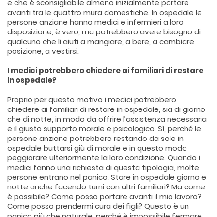
e che è sconsigliabile almeno inizialmente portare
avanti tra le quattro mura domestiche. In ospedale le
persone anziane hanno medici e infermieri a loro
disposizione, è vero, ma potrebbero avere bisogno di
qualcuno che li aiuti a mangiare, a bere, a cambiare
posizione, a vestirsi.
I medici potrebbero chiedere ai familiari di restare
in ospedale?
Proprio per questo motivo i medici potrebbero
chiedere ai familiari di restare in ospedale, sia di giorno
che di notte, in modo da offrire l’assistenza necessaria
e il giusto supporto morale e psicologico. Sì, perché le
persone anziane potrebbero restando da sole in
ospedale buttarsi giù di morale e in questo modo
peggiorare ulteriormente la loro condizione. Quando i
medici fanno una richiesta di questa tipologia, molte
persone entrano nel panico. Stare in ospedale giorno e
notte anche facendo turni con altri familiari? Ma come
è possibile? Come posso portare avanti il mio lavoro?
Come posso prendermi cura dei figli? Questo è un
panico più che naturale, perché è impossibile fermare