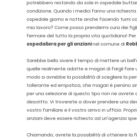
potrebbero restando da sole in ospedale buttars
condizione. Quando i medici fanno una richiesta 
ospedale giorno e notte anche facendo turni con
mio lavoro? Come posso prendermi cura dei figli
fermare del tutto la propria vita quotidiana! Per
ospedaliera per gli anziani
nel comune di
Rob
Sarebbe bello avere il tempo di mettere un bell’a
quelle realmente adatte e magari di fargli fare u
modo si avrebbe la possibilità di scegliere la per
tollerante ed empatica, che magari è persino s
per una selezione di questo tipo non ne avrete
descritto. Vi troverete a dover prendere una dec
vostro familiare e il vostro arrivo in ufficio. Pro
anziani deve essere richiesto ad un’agenzia spe
Chiamando, avrete la possibilità di ottenere la f