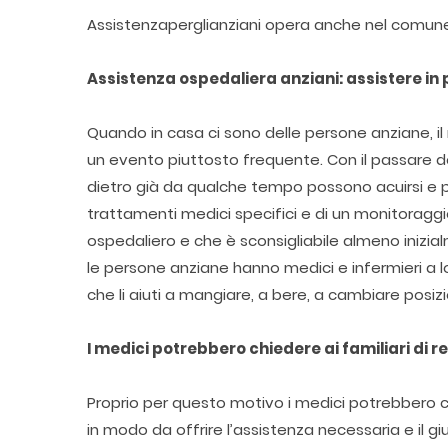
Assistenzaperglianziani opera anche nel comun
Assistenza ospedaliera anziani: assistere in 
Quando in casa ci sono delle persone anziane, il
un evento piuttosto frequente. Con il passare degl
dietro già da qualche tempo possono acuirsi e 
trattamenti medici specifici e di un monitoragg
ospedaliero e che è sconsigliabile almeno inizi
le persone anziane hanno medici e infermieri a 
che li aiuti a mangiare, a bere, a cambiare posizi
I medici potrebbero chiedere ai familiari di r
Proprio per questo motivo i medici potrebbero chi
in modo da offrire l’assistenza necessaria e il g