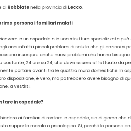
e di
Robbiate
nella provincia di
Lecco
.
prima persona i familiari malati
 ricovero in un ospedale o in una struttura specializzata può
i anni infatti i piccoli problemi di salute che gli anziani si 
possono insorgere anche nuovi problemi che hanno bisogno 
io costante, 24 ore su 24, che deve essere effettuato da p
almente portare avanti tra le quattro mura domestiche. In o
loro disposizione, è vero, ma potrebbero avere bisogno di q
one, a vestirsi.
estare in ospedale?
edere ai familiari di restare in ospedale, sia di giorno che d
iusto supporto morale e psicologico. Sì, perché le persone a