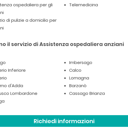
tenza ospedaliera per gli
Telemedicina
ni
zio di pulizie a domicilio per
ni
o il servizio di Assistenza ospedaliera anziani
go
Imbersago
rio Inferiore
Calco
erio
Lomagna
rno d'Adda
Barzanò
usco Lombardone
Cassago Brianza
ga
Richiedi informazioni