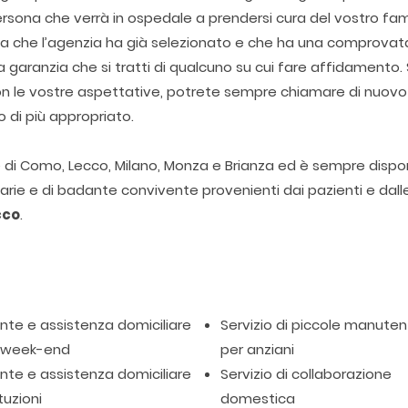
rsona che verrà in ospedale a prendersi cura del vostro fami
ona che l’agenzia ha già selezionato e che ha una comprovat
garanzia che si tratti di qualcuno su cui fare affidamento. 
con le vostre aspettative, potrete sempre chiamare di nuovo
o di più appropriato.
ie di Como, Lecco, Milano, Monza e Brianza ed è sempre dispon
itarie e di badante convivente provenienti dai pazienti e dall
cco
.
te e assistenza domiciliare
Servizio di piccole manuten
l week-end
per anziani
te e assistenza domiciliare
Servizio di collaborazione
tuzioni
domestica