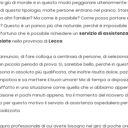
i giù di morale e in questo modo peggiorare ulteriormente l
di questa tipologia, molte persone entrano nel panico. Stare
 altri familiari? Ma come è possibile? Come posso portare a
? Questo è un panico più che naturale, perché è impossibile
 fortuna che è possibile richiedere un
servizio di assistenz
biate
nella provincia di
Lecco
.
nnuncio, di fare colloqui a centinaia di persone, di seleziona
n piccolo periodo di prova. Sì, sarebbe bello, perché in ques
sona in assoluto più qualificata, che inoltre risulta dolce, paz
impatica e sa mettere il buon umore! Ma di tempo a disposi
 affatto in una situazione come quella che vi abbiamo appe
isione in pochi minuti appena, tra il momento del ricovero d
prio per questo motivo il servizio di assistenza ospedaliera per 
cializzata.
igura professionale di cui avete bisogno nel giro di poche or