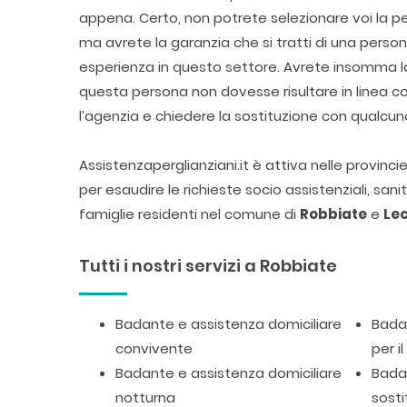
appena. Certo, non potrete selezionare voi la pe
ma avrete la garanzia che si tratti di una pers
esperienza in questo settore. Avrete insomma la 
questa persona non dovesse risultare in linea 
l’agenzia e chiedere la sostituzione con qualcun
Assistenzaperglianziani.it è attiva nelle provinc
per esaudire le richieste socio assistenziali, san
famiglie residenti nel comune di
Robbiate
e
Le
Tutti i nostri servizi a Robbiate
Badante e assistenza domiciliare
Badan
convivente
per i
Badante e assistenza domiciliare
Badan
notturna
sosti