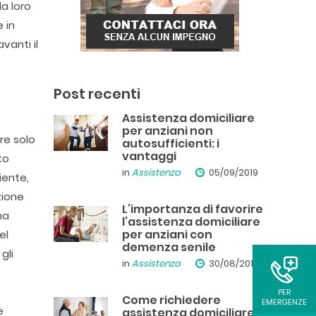
a loro
 in
vanti il
a
Post recenti
Assistenza domiciliare
per anziani non
re solo
autosufficienti: i
vantaggi
to
in
Assistenza
05/09/2019
iente,
zione
L’importanza di favorire
na
l’assistenza domiciliare
per anziani con
el
demenza senile
gli
in
Assistenza
30/08/2019
PER
Come richiedere
EMERGENZE
e
assistenza domiciliare