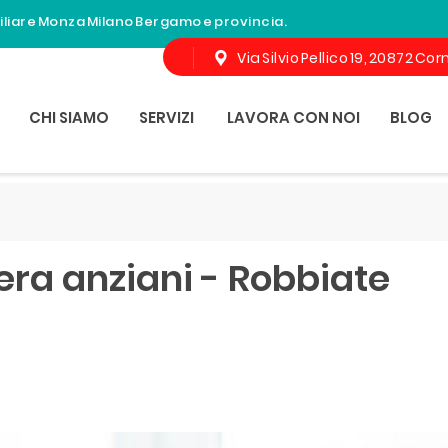
miliare Monza Milano Bergamo e provincia.
Via Silvio Pellico 19, 20872 C
CHI SIAMO
SERVIZI
LAVORA CON NOI
BLOG
era anziani - Robbiate