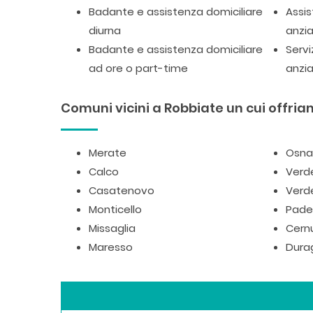
Badante e assistenza domiciliare
Assis
diurna
anzia
Badante e assistenza domiciliare
Servi
ad ore o part-time
anzia
Comuni vicini a Robbiate un cui offriam
Merate
Osna
Calco
Verde
Casatenovo
Verd
Monticello
Pade
Missaglia
Cern
Maresso
Dura