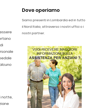
Dove operiamo
Siamo presenti in Lombardia ed in tutto
il Nord Italia, attraverso i nostri uffici o i
 essere
nostri partner.
portano
di
ersonale
spedale
ualcuno
i notte,
nziane