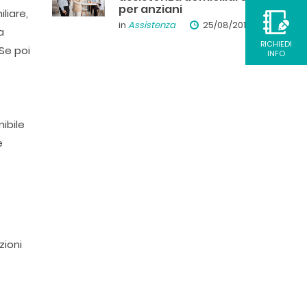
per anziani
liare,
in
Assistenza
25/08/2019
a
RICHIEDI
Se poi
INFO
ibile
e
zioni