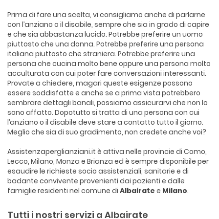
Prima di fare una scelta, vi consigliamo anche di parlarne
con l’anziano o il disabile, sempre che sia in grado di capire
e che sia abbastanza lucido. Potrebbe preferire un uomo
piuttosto che una donna. Potrebbe preferire una persona
italiana piuttosto che straniera. Potrebbe preferire una
persona che cucina molto bene oppure una persona molto
acculturata con cui poter fare conversazioni interessanti.
Provate a chiedere, magari queste esigenze possono
essere soddisfatte e anche se a prima vista potrebbero
sembrare dettagli banali, possiamo assicurarvi che non lo
sono affatto. Dopotutto si tratta di una persona con cui
l’anziano o il disabile deve stare a contatto tutto il giorno.
Meglio che sia di suo gradimento, non credete anche voi?
Assistenzaperglianziani.it è attiva nelle provincie di Como,
Lecco, Milano, Monza e Brianza ed è sempre disponibile per
esaudire le richieste socio assistenziali, sanitarie e di
badante convivente provenienti dai pazienti e dalle
famiglie residenti nel comune di
Albairate
e
Milano
.
Tutti i nostri servizi a Albairate