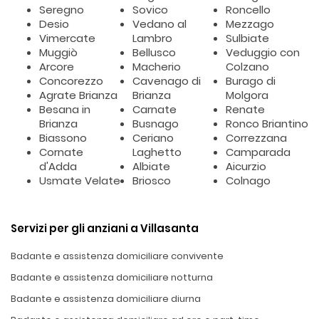
Seregno
Sovico
Roncello
Desio
Vedano al
Mezzago
Vimercate
Lambro
Sulbiate
Muggiò
Bellusco
Veduggio con
Arcore
Macherio
Colzano
Concorezzo
Cavenago di
Burago di
Agrate Brianza
Brianza
Molgora
Besana in
Carnate
Renate
Brianza
Busnago
Ronco Briantino
Biassono
Ceriano
Correzzana
Cornate
Laghetto
Camparada
d'Adda
Albiate
Aicurzio
Usmate Velate
Briosco
Colnago
Servizi per gli anziani a Villasanta
Badante e assistenza domiciliare convivente
Badante e assistenza domiciliare notturna
Badante e assistenza domiciliare diurna