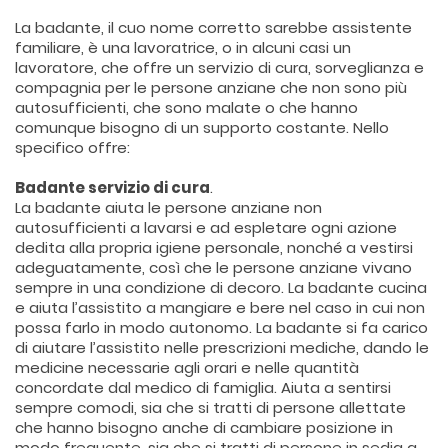
La badante, il cuo nome corretto sarebbe assistente
familiare, è una lavoratrice, o in alcuni casi un
lavoratore, che offre un servizio di cura, sorveglianza e
compagnia per le persone anziane che non sono più
autosufficienti, che sono malate o che hanno
comunque bisogno di un supporto costante. Nello
specifico offre:
Badante servizio di cura
.
La badante aiuta le persone anziane non
autosufficienti a lavarsi e ad espletare ogni azione
dedita alla propria igiene personale, nonché a vestirsi
adeguatamente, così che le persone anziane vivano
sempre in una condizione di decoro. La badante cucina
e aiuta l’assistito a mangiare e bere nel caso in cui non
possa farlo in modo autonomo. La badante si fa carico
di aiutare l’assistito nelle prescrizioni mediche, dando le
medicine necessarie agli orari e nelle quantità
concordate dal medico di famiglia. Aiuta a sentirsi
sempre comodi, sia che si tratti di persone allettate
che hanno bisogno anche di cambiare posizione in
modo frequente, sia che si tratti di persone in sedia a