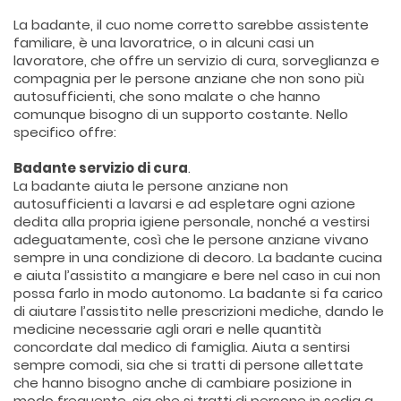
La badante, il cuo nome corretto sarebbe assistente
familiare, è una lavoratrice, o in alcuni casi un
lavoratore, che offre un servizio di cura, sorveglianza e
compagnia per le persone anziane che non sono più
autosufficienti, che sono malate o che hanno
comunque bisogno di un supporto costante. Nello
specifico offre:
Badante servizio di cura
.
La badante aiuta le persone anziane non
autosufficienti a lavarsi e ad espletare ogni azione
dedita alla propria igiene personale, nonché a vestirsi
adeguatamente, così che le persone anziane vivano
sempre in una condizione di decoro. La badante cucina
e aiuta l’assistito a mangiare e bere nel caso in cui non
possa farlo in modo autonomo. La badante si fa carico
di aiutare l’assistito nelle prescrizioni mediche, dando le
medicine necessarie agli orari e nelle quantità
concordate dal medico di famiglia. Aiuta a sentirsi
sempre comodi, sia che si tratti di persone allettate
che hanno bisogno anche di cambiare posizione in
modo frequente, sia che si tratti di persone in sedia a