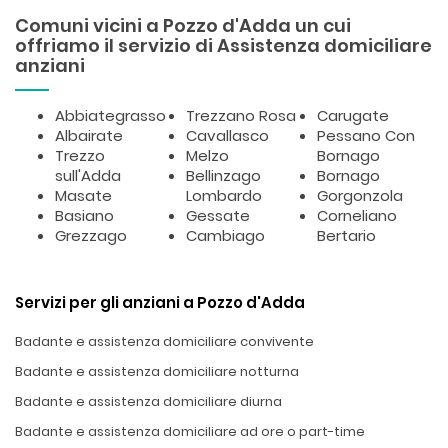
Comuni vicini a Pozzo d'Adda un cui
offriamo il servizio di Assistenza domiciliare
anziani
Abbiategrasso
Trezzano Rosa
Carugate
Albairate
Cavallasco
Pessano Con
Trezzo
Melzo
Bornago
sull'Adda
Bellinzago
Bornago
Masate
Lombardo
Gorgonzola
Basiano
Gessate
Corneliano
Grezzago
Cambiago
Bertario
Servizi per gli anziani a Pozzo d'Adda
Badante e assistenza domiciliare convivente
Badante e assistenza domiciliare notturna
Badante e assistenza domiciliare diurna
Badante e assistenza domiciliare ad ore o part-time