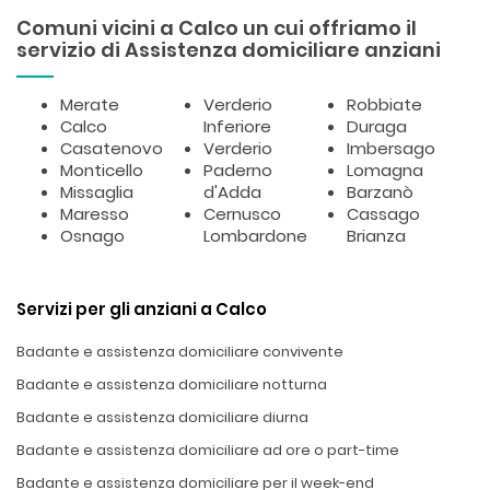
Comuni vicini a Calco un cui offriamo il
servizio di Assistenza domiciliare anziani
Merate
Verderio
Robbiate
Calco
Inferiore
Duraga
Casatenovo
Verderio
Imbersago
Monticello
Paderno
Lomagna
Missaglia
d'Adda
Barzanò
Maresso
Cernusco
Cassago
Osnago
Lombardone
Brianza
Servizi per gli anziani a Calco
Badante e assistenza domiciliare convivente
Badante e assistenza domiciliare notturna
Badante e assistenza domiciliare diurna
Badante e assistenza domiciliare ad ore o part-time
Badante e assistenza domiciliare per il week-end