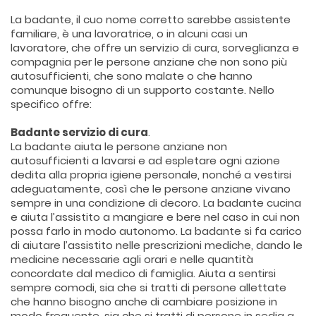
La badante, il cuo nome corretto sarebbe assistente
familiare, è una lavoratrice, o in alcuni casi un
lavoratore, che offre un servizio di cura, sorveglianza e
compagnia per le persone anziane che non sono più
autosufficienti, che sono malate o che hanno
comunque bisogno di un supporto costante. Nello
specifico offre:
Badante servizio di cura
.
La badante aiuta le persone anziane non
autosufficienti a lavarsi e ad espletare ogni azione
dedita alla propria igiene personale, nonché a vestirsi
adeguatamente, così che le persone anziane vivano
sempre in una condizione di decoro. La badante cucina
e aiuta l’assistito a mangiare e bere nel caso in cui non
possa farlo in modo autonomo. La badante si fa carico
di aiutare l’assistito nelle prescrizioni mediche, dando le
medicine necessarie agli orari e nelle quantità
concordate dal medico di famiglia. Aiuta a sentirsi
sempre comodi, sia che si tratti di persone allettate
che hanno bisogno anche di cambiare posizione in
modo frequente, sia che si tratti di persone in sedia a