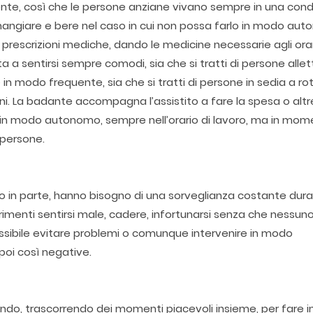
nte, così che le persone anziane vivano sempre in una condi
 mangiare e bere nel caso in cui non possa farlo in modo au
le prescrizioni mediche, dando le medicine necessarie agli orar
a a sentirsi sempre comodi, sia che si tratti di persone alle
 modo frequente, sia che si tratti di persone in sedia a rot
i. La badante accompagna l’assistito a fare la spesa o altr
 in modo autonomo, sempre nell’orario di lavoro, ma in mome
e persone.
o o in parte, hanno bisogno di una sorveglianza costante dur
ltrimenti sentirsi male, cadere, infortunarsi senza che nessun
sibile evitare problemi o comunque intervenire in modo
poi così negative.
ando, trascorrendo dei momenti piacevoli insieme, per fare 