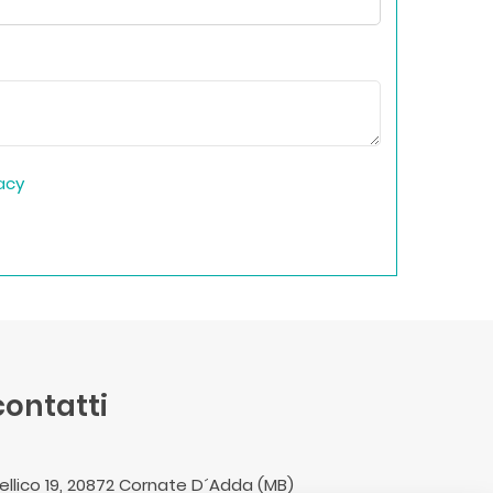
vacy
 contatti
 Pellico 19, 20872 Cornate D´Adda (MB)