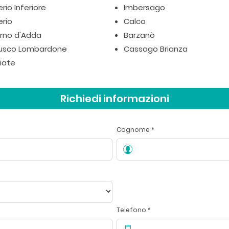
rio Inferiore
Imbersago
erio
Calco
rno d'Adda
Barzanò
usco Lombardone
Cassago Brianza
iate
Richiedi informazioni
Cognome *
Telefono *