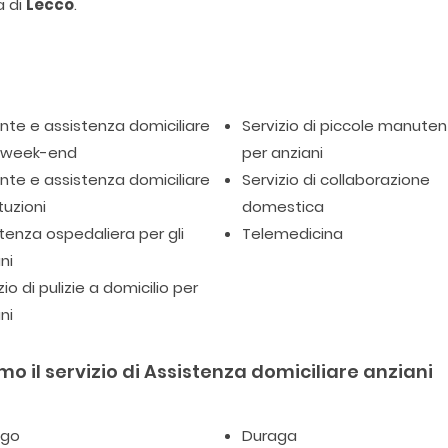
a di
Lecco
.
te e assistenza domiciliare
Servizio di piccole manuten
l week-end
per anziani
te e assistenza domiciliare
Servizio di collaborazione
tuzioni
domestica
tenza ospedaliera per gli
Telemedicina
ni
zio di pulizie a domicilio per
ni
o il servizio di Assistenza domiciliare anziani
go
Duraga