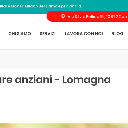
miliare Monza Milano Bergamo e provincia.
Via Silvio Pellico 19, 20872 C
CHI SIAMO
SERVIZI
LAVORA CON NOI
BLOG
are anziani - Lomagna