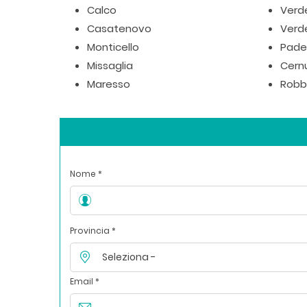
Calco
Verde
Casatenovo
Verd
Monticello
Pade
Missaglia
Cern
Maresso
Robb
Nome *
Provincia *
Email *