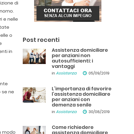
zione di
tonomo.
i e nelle
ttate
elle o
Post recenti
e
Assistenza domiciliare
nti in
per anziani non
autosufficienti: i
vantaggi
in
Assistenza
05/09/2019
ante
L’importanza di favorire
o se ne
l’assistenza domiciliare
per anziani con
demenza senile
in
Assistenza
30/08/2019
Come richiedere
in modo
assistenza domiciliare