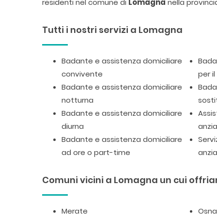
residenti nel comune di
Lomagna
nella provinci
Tutti i nostri servizi a Lomagna
Badante e assistenza domiciliare
Badan
convivente
per i
Badante e assistenza domiciliare
Badan
notturna
sosti
Badante e assistenza domiciliare
Assis
diurna
anzia
Badante e assistenza domiciliare
Servi
ad ore o part-time
anzia
Comuni vicini a Lomagna un cui offriam
Merate
Osna