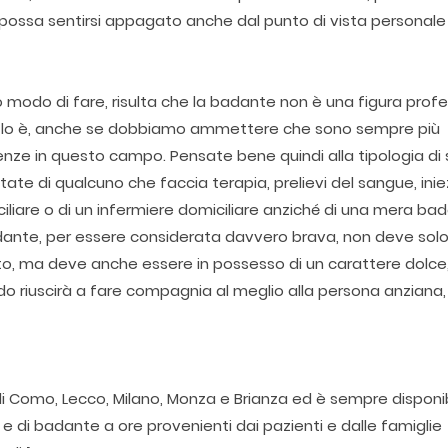
 possa sentirsi appagato anche dal punto di vista personale
modo di fare, risulta che la badante non è una figura profe
non lo è, anche se dobbiamo ammettere che sono sempre più
 in questo campo. Pensate bene quindi alla tipologia di s
te di qualcuno che faccia terapia, prelievi del sangue, inie
iliare o di un infermiere domiciliare anziché di una mera ba
dante, per essere considerata davvero brava, non deve sol
ato, ma deve anche essere in possesso di un carattere dolce
o riuscirà a fare compagnia al meglio alla persona anziana
 di Como, Lecco, Milano, Monza e Brianza ed è sempre disponi
ie e di badante a ore provenienti dai pazienti e dalle famiglie