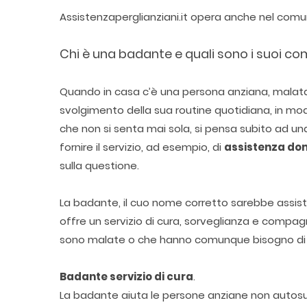
Assistenzaperglianziani.it opera anche nel com
Chi è una badante e quali sono i suoi co
Quando in casa c’è una persona anziana, malata o 
svolgimento della sua routine quotidiana, in mod
che non si senta mai sola, si pensa subito ad un
fornire il servizio, ad esempio, di
assistenza dom
sulla questione.
La badante, il cuo nome corretto sarebbe assisten
offre un servizio di cura, sorveglianza e compag
sono malate o che hanno comunque bisogno di un
Badante servizio di cura
.
La badante aiuta le persone anziane non autosuff