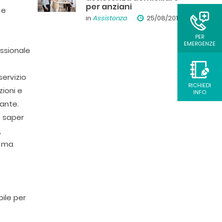
per anziani
 e
in
Assistenza
25/08/2019
PER
EMERGENZE
ssionale
ervizio
RICHIEDI
zioni e
INFO
dante.
o saper
,
, ma
bile per