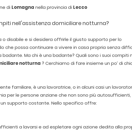
une di
Lomagna
nella provincia di
Lecco
mpiti nell'assistenza domiciliare notturna?
disabile e si desidera offrirle il giusto supporto per lo
o che possa continuare a vivere in casa propria senza diffi
a badante. Ma chi è una badante? Quali sono i suoi compiti 
iciliare notturna
? Cerchiamo di fare insieme un po’ di chi
te familiare, è una lavoratrice, o in alcuni casi un lavorato
nia per le persone anziane che non sono più autosufficienti,
 supporto costante. Nello specifico offre:
icienti a lavarsi e ad espletare ogni azione dedita alla pro