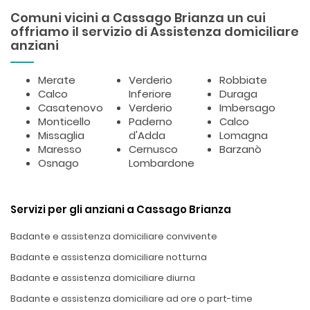
Comuni vicini a Cassago Brianza un cui
offriamo il servizio di Assistenza domiciliare
anziani
Merate
Verderio
Robbiate
Calco
Inferiore
Duraga
Casatenovo
Verderio
Imbersago
Monticello
Paderno
Calco
Missaglia
d'Adda
Lomagna
Maresso
Cernusco
Barzanò
Osnago
Lombardone
Servizi per gli anziani a Cassago Brianza
Badante e assistenza domiciliare convivente
Badante e assistenza domiciliare notturna
Badante e assistenza domiciliare diurna
Badante e assistenza domiciliare ad ore o part-time