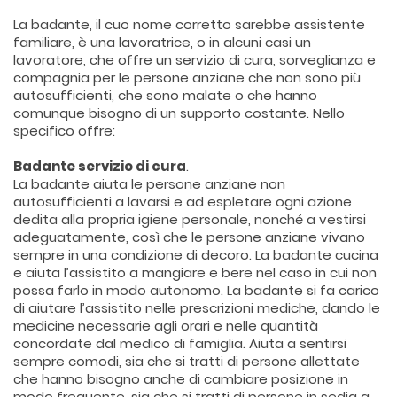
La badante, il cuo nome corretto sarebbe assistente
familiare, è una lavoratrice, o in alcuni casi un
lavoratore, che offre un servizio di cura, sorveglianza e
compagnia per le persone anziane che non sono più
autosufficienti, che sono malate o che hanno
comunque bisogno di un supporto costante. Nello
specifico offre:
Badante servizio di cura
.
La badante aiuta le persone anziane non
autosufficienti a lavarsi e ad espletare ogni azione
dedita alla propria igiene personale, nonché a vestirsi
adeguatamente, così che le persone anziane vivano
sempre in una condizione di decoro. La badante cucina
e aiuta l’assistito a mangiare e bere nel caso in cui non
possa farlo in modo autonomo. La badante si fa carico
di aiutare l’assistito nelle prescrizioni mediche, dando le
medicine necessarie agli orari e nelle quantità
concordate dal medico di famiglia. Aiuta a sentirsi
sempre comodi, sia che si tratti di persone allettate
che hanno bisogno anche di cambiare posizione in
modo frequente, sia che si tratti di persone in sedia a