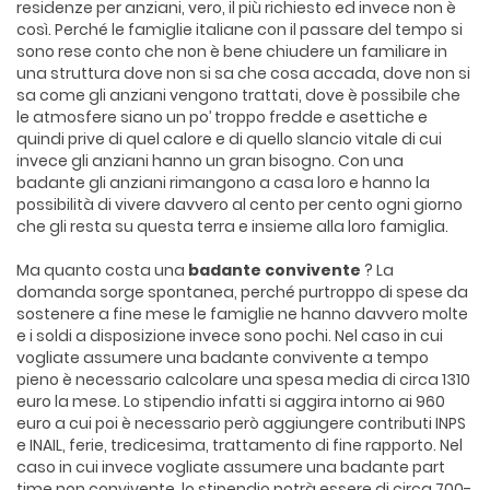
residenze per anziani, vero, il più richiesto ed invece non è
così. Perché le famiglie italiane con il passare del tempo si
sono rese conto che non è bene chiudere un familiare in
una struttura dove non si sa che cosa accada, dove non si
sa come gli anziani vengono trattati, dove è possibile che
le atmosfere siano un po’ troppo fredde e asettiche e
quindi prive di quel calore e di quello slancio vitale di cui
invece gli anziani hanno un gran bisogno. Con una
badante gli anziani rimangono a casa loro e hanno la
possibilità di vivere davvero al cento per cento ogni giorno
che gli resta su questa terra e insieme alla loro famiglia.
Ma quanto costa una
badante convivente
? La
domanda sorge spontanea, perché purtroppo di spese da
sostenere a fine mese le famiglie ne hanno davvero molte
e i soldi a disposizione invece sono pochi. Nel caso in cui
vogliate assumere una badante convivente a tempo
pieno è necessario calcolare una spesa media di circa 1310
euro la mese. Lo stipendio infatti si aggira intorno ai 960
euro a cui poi è necessario però aggiungere contributi INPS
e INAIL, ferie, tredicesima, trattamento di fine rapporto. Nel
caso in cui invece vogliate assumere una badante part
time non convivente, lo stipendio potrà essere di circa 700-