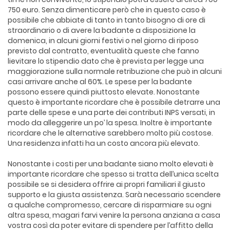
750 euro. Senza dimenticare però che in questo caso è
possibile che abbiate di tanto in tanto bisogno di ore di
straordinario o di avere la badante a disposizione la
domenica, in alcuni giorni festivi o nel giorno di riposo
previsto dal contratto, eventualità queste che fanno
lievitare lo stipendio dato che è prevista per legge una
maggiorazione sulla normale retribuzione che può in alcuni
casi arrivare anche al 60%. Le spese per la badante
possono essere quindi piuttosto elevate. Nonostante
questo è importante ricordare che è possibile detrarre una
parte delle spese e una parte dei contributi INPS versati, in
modo da alleggerire un po’ la spesa. Inoltre è importante
ricordare che le alternative sarebbero molto più costose.
Una residenza infatti ha un costo ancora più elevato.
Nonostante i costi per una badante siano molto elevati è
importante ricordare che spesso si tratta dell’unica scelta
possibile se si desidera offrire ai propri familiari il giusto
supporto e la giusta assistenza. Sarà necessario scendere
a qualche compromesso, cercare di risparmiare su ogni
altra spesa, magari farvi venire la persona anziana a casa
vostra così da poter evitare di spendere per l’affitto della