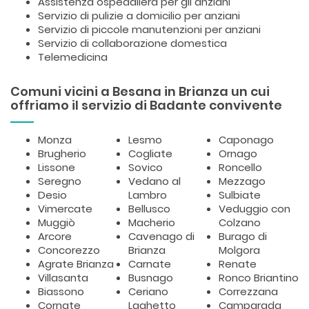
Assistenza ospedaliera per gli anziani
Servizio di pulizie a domicilio per anziani
Servizio di piccole manutenzioni per anziani
Servizio di collaborazione domestica
Telemedicina
Comuni vicini a Besana in Brianza un cui
offriamo il servizio di Badante convivente
Monza
Lesmo
Caponago
Brugherio
Cogliate
Ornago
Lissone
Sovico
Roncello
Seregno
Vedano al
Mezzago
Desio
Lambro
Sulbiate
Vimercate
Bellusco
Veduggio con
Muggiò
Macherio
Colzano
Arcore
Cavenago di
Burago di
Concorezzo
Brianza
Molgora
Agrate Brianza
Carnate
Renate
Villasanta
Busnago
Ronco Briantino
Biassono
Ceriano
Correzzana
Cornate
Laghetto
Camparada