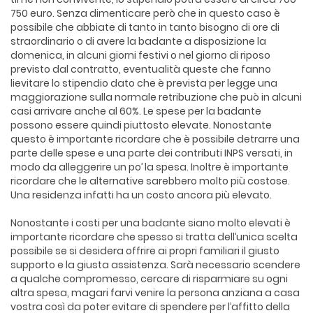
750 euro. Senza dimenticare però che in questo caso è
possibile che abbiate di tanto in tanto bisogno di ore di
straordinario o di avere la badante a disposizione la
domenica, in alcuni giorni festivi o nel giorno di riposo
previsto dal contratto, eventualità queste che fanno
lievitare lo stipendio dato che è prevista per legge una
maggiorazione sulla normale retribuzione che può in alcuni
casi arrivare anche al 60%. Le spese per la badante
possono essere quindi piuttosto elevate. Nonostante
questo è importante ricordare che è possibile detrarre una
parte delle spese e una parte dei contributi INPS versati, in
modo da alleggerire un po’ la spesa. Inoltre è importante
ricordare che le alternative sarebbero molto più costose.
Una residenza infatti ha un costo ancora più elevato.
Nonostante i costi per una badante siano molto elevati è
importante ricordare che spesso si tratta dell’unica scelta
possibile se si desidera offrire ai propri familiari il giusto
supporto e la giusta assistenza. Sarà necessario scendere
a qualche compromesso, cercare di risparmiare su ogni
altra spesa, magari farvi venire la persona anziana a casa
vostra così da poter evitare di spendere per l’affitto della