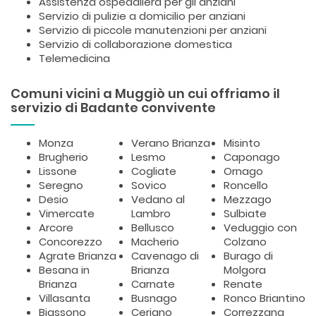
Assistenza ospedaliera per gli anziani
Servizio di pulizie a domicilio per anziani
Servizio di piccole manutenzioni per anziani
Servizio di collaborazione domestica
Telemedicina
Comuni vicini a Muggiò un cui offriamo il
servizio di Badante convivente
Monza
Verano Brianza
Misinto
Brugherio
Lesmo
Caponago
Lissone
Cogliate
Ornago
Seregno
Sovico
Roncello
Desio
Vedano al
Mezzago
Vimercate
Lambro
Sulbiate
Arcore
Bellusco
Veduggio con
Concorezzo
Macherio
Colzano
Agrate Brianza
Cavenago di
Burago di
Besana in
Brianza
Molgora
Brianza
Carnate
Renate
Villasanta
Busnago
Ronco Briantino
Biassono
Ceriano
Correzzana