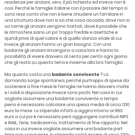
residenze per anziani, vero, il più richiesto ed invece non è
così. Perché le famiglie italiane con il passare del tempo si
sono rese conto che non è bene chiudere un familiare in
una struttura dove non si sa che cosa accada, dove non si
sa come gli anziani vengono trattati, dove è possibile che
le atmosfere siano un po’ troppo fredde e asettiche e
quindi prive di quel calore e di quello slancio vitale di cui
invece gli anziani hanno un gran bisogno. Con una
badante gli anziani rimangono a casa loro e hanno la
possibilità di vivere davvero al cento per cento ogni giorno
che gli resta su questa terra e insieme alla loro famiglia.
Ma quanto costa una
badante convivente
? La
domanda sorge spontanea, perché purtroppo di spese da
sostenere a fine mese le famiglie ne hanno davvero molte
e i soldi a disposizione invece sono pochi. Nel caso in cui
vogliate assumere una badante convivente a tempo
pieno è necessario calcolare una spesa media di circa 1310
euro la mese. Lo stipendio infatti si aggira intorno ai 960
euro a cui poi è necessario però aggiungere contributi INPS
e INAIL, ferie, tredicesima, trattamento di fine rapporto. Nel
caso in cui invece vogliate assumere una badante part
time non convivente, lo stipendio potrà essere di circa 700-