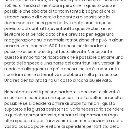
750 euro. Senza dimenticare però che in questo caso è
possibile che abbiate di tanto in tanto bisogno di ore di
straordinario o di avere la badante a disposizione la
domenica, in alcuni giorni festivi o nel giorno di riposo
previsto dal contratto, eventualità queste che fanno
lievitare lo stipendio dato che è prevista per legge una
maggiorazione sulla normale retribuzione che può in alcuni
casi arrivare anche al 60%. Le spese per la badante
possono essere quindi piuttosto elevate. Nonostante
questo è importante ricordare che è possibile detrarre una
parte delle spese e una parte dei contributi INPS versati, in
modo da alleggerire un po’ la spesa. Inoltre è importante
ricordare che le alternative sarebbero molto più costose.
Una residenza infatti ha un costo ancora più elevato.
Nonostante i costi per una badante siano molto elevati è
importante ricordare che spesso si tratta dell’unica scelta
possibile se si desidera offrire ai propri familiari il giusto
supporto e la giusta assistenza. Sarà necessario scendere
a qualche compromesso, cercare di risparmiare su ogni
altra spesa, magari farvi venire la persona anziana a casa
vostra così da poter evitare di spendere per l’affitto della