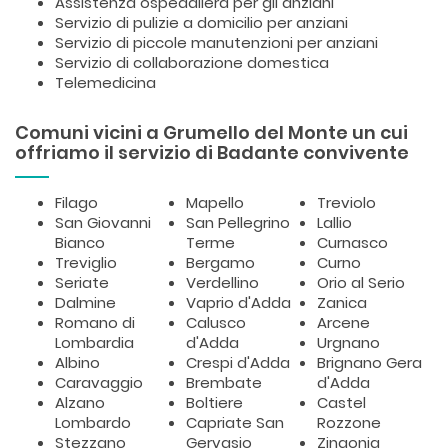
Assistenza ospedaliera per gli anziani
Servizio di pulizie a domicilio per anziani
Servizio di piccole manutenzioni per anziani
Servizio di collaborazione domestica
Telemedicina
Comuni vicini a Grumello del Monte un cui
offriamo il servizio di Badante convivente
Filago
Mapello
Treviolo
San Giovanni
San Pellegrino
Lallio
Bianco
Terme
Curnasco
Treviglio
Bergamo
Curno
Seriate
Verdellino
Orio al Serio
Dalmine
Vaprio d'Adda
Zanica
Romano di
Calusco
Arcene
Lombardia
d'Adda
Urgnano
Albino
Crespi d'Adda
Brignano Gera
Caravaggio
Brembate
d'Adda
Alzano
Boltiere
Castel
Lombardo
Capriate San
Rozzone
Stezzano
Gervasio
Zingonia