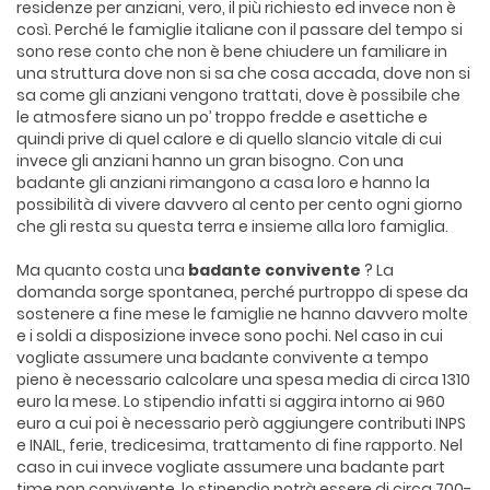
residenze per anziani, vero, il più richiesto ed invece non è
così. Perché le famiglie italiane con il passare del tempo si
sono rese conto che non è bene chiudere un familiare in
una struttura dove non si sa che cosa accada, dove non si
sa come gli anziani vengono trattati, dove è possibile che
le atmosfere siano un po’ troppo fredde e asettiche e
quindi prive di quel calore e di quello slancio vitale di cui
invece gli anziani hanno un gran bisogno. Con una
badante gli anziani rimangono a casa loro e hanno la
possibilità di vivere davvero al cento per cento ogni giorno
che gli resta su questa terra e insieme alla loro famiglia.
Ma quanto costa una
badante convivente
? La
domanda sorge spontanea, perché purtroppo di spese da
sostenere a fine mese le famiglie ne hanno davvero molte
e i soldi a disposizione invece sono pochi. Nel caso in cui
vogliate assumere una badante convivente a tempo
pieno è necessario calcolare una spesa media di circa 1310
euro la mese. Lo stipendio infatti si aggira intorno ai 960
euro a cui poi è necessario però aggiungere contributi INPS
e INAIL, ferie, tredicesima, trattamento di fine rapporto. Nel
caso in cui invece vogliate assumere una badante part
time non convivente, lo stipendio potrà essere di circa 700-