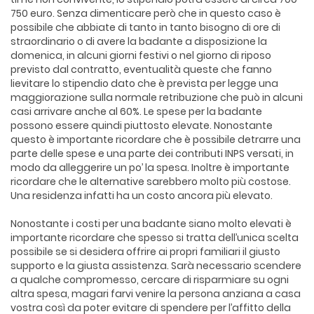
750 euro. Senza dimenticare però che in questo caso è
possibile che abbiate di tanto in tanto bisogno di ore di
straordinario o di avere la badante a disposizione la
domenica, in alcuni giorni festivi o nel giorno di riposo
previsto dal contratto, eventualità queste che fanno
lievitare lo stipendio dato che è prevista per legge una
maggiorazione sulla normale retribuzione che può in alcuni
casi arrivare anche al 60%. Le spese per la badante
possono essere quindi piuttosto elevate. Nonostante
questo è importante ricordare che è possibile detrarre una
parte delle spese e una parte dei contributi INPS versati, in
modo da alleggerire un po’ la spesa. Inoltre è importante
ricordare che le alternative sarebbero molto più costose.
Una residenza infatti ha un costo ancora più elevato.
Nonostante i costi per una badante siano molto elevati è
importante ricordare che spesso si tratta dell’unica scelta
possibile se si desidera offrire ai propri familiari il giusto
supporto e la giusta assistenza. Sarà necessario scendere
a qualche compromesso, cercare di risparmiare su ogni
altra spesa, magari farvi venire la persona anziana a casa
vostra così da poter evitare di spendere per l’affitto della