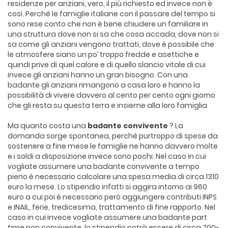
residenze per anziani, vero, il più richiesto ed invece non è
così. Perché le famiglie italiane con il passare del tempo si
sono rese conto che non è bene chiudere un familiare in
una struttura dove non si sa che cosa accada, dove non si
sa come gli anziani vengono trattati, dove è possibile che
le atmosfere siano un po’ troppo fredde e asettiche e
quindi prive di quel calore e di quello slancio vitale di cui
invece gli anziani hanno un gran bisogno. Con una
badante gli anziani rimangono a casa loro e hanno la
possibilità di vivere davvero al cento per cento ogni giorno
che gli resta su questa terra e insieme alla loro famiglia.
Ma quanto costa una
badante convivente
? La
domanda sorge spontanea, perché purtroppo di spese da
sostenere a fine mese le famiglie ne hanno davvero molte
e i soldi a disposizione invece sono pochi. Nel caso in cui
vogliate assumere una badante convivente a tempo
pieno è necessario calcolare una spesa media di circa 1310
euro la mese. Lo stipendio infatti si aggira intorno ai 960
euro a cui poi è necessario però aggiungere contributi INPS
e INAIL, ferie, tredicesima, trattamento di fine rapporto. Nel
caso in cui invece vogliate assumere una badante part
time non convivente, lo stipendio potrà essere di circa 700-