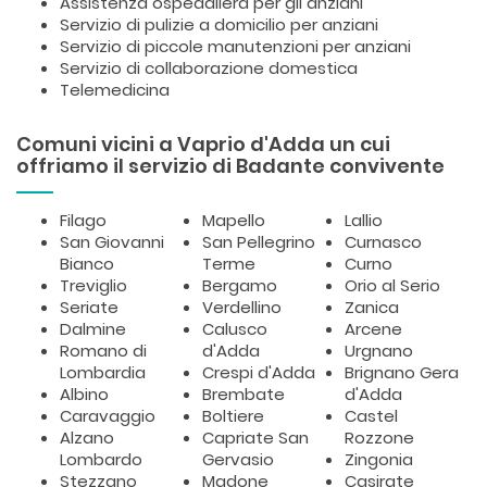
Assistenza ospedaliera per gli anziani
Servizio di pulizie a domicilio per anziani
Servizio di piccole manutenzioni per anziani
Servizio di collaborazione domestica
Telemedicina
Comuni vicini a Vaprio d'Adda un cui
offriamo il servizio di Badante convivente
Filago
Mapello
Lallio
San Giovanni
San Pellegrino
Curnasco
Bianco
Terme
Curno
Treviglio
Bergamo
Orio al Serio
Seriate
Verdellino
Zanica
Dalmine
Calusco
Arcene
Romano di
d'Adda
Urgnano
Lombardia
Crespi d'Adda
Brignano Gera
Albino
Brembate
d'Adda
Caravaggio
Boltiere
Castel
Alzano
Capriate San
Rozzone
Lombardo
Gervasio
Zingonia
Stezzano
Madone
Casirate