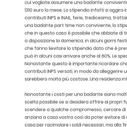
cui vogliate assumere una badante convivente
1310 euro la mese. Lo stipendio infatti si aggir
contributi INPS e INAIL, ferie, tredicesima, tra
una badante part time non convivente, lo stip
che in questo caso è possibile che abbiate di t
a disposizione la domenica, in alcuni giorni fest
che fanno lievitare lo stipendio dato che è pr
può in alcuni casi arrivare anche al 60%. Le sp
Nonostante questo è importante ricordare che 
contributi INPS versati, in modo da alleggerire 
sarebbero molto più costose. Una residenza in
Nonostante i costi per una badante siano molto
scelta possibile se si desidera offrire ai propri 
scendere a qualche compromesso, cercare di ri
anziana a casa vostra così da poter evitare di 
casa per racimolare i soldi necessari, ma alla fin