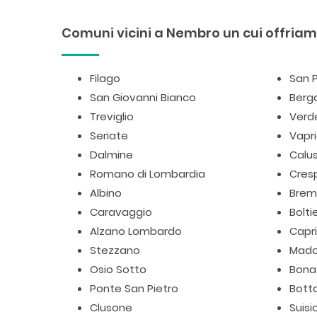
Comuni vicini a Nembro un cui offriamo
Filago
San P
San Giovanni Bianco
Ber
Treviglio
Verde
Seriate
Vapr
Dalmine
Calu
Romano di Lombardia
Cres
Albino
Brem
Caravaggio
Bolti
Alzano Lombardo
Capr
Stezzano
Mad
Osio Sotto
Bona
Ponte San Pietro
Bott
Clusone
Suisi