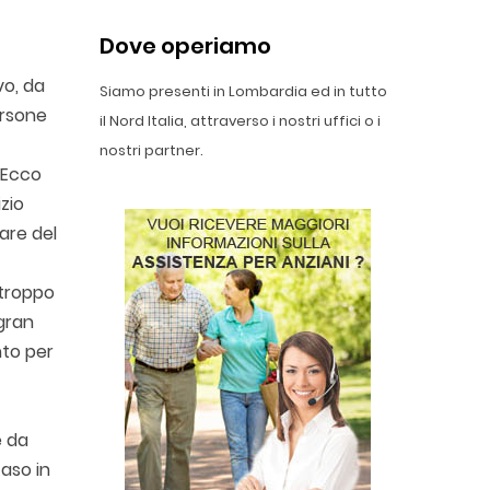
Dove operiamo
vo, da
Siamo presenti in Lombardia ed in tutto
ersone
il Nord Italia, attraverso i nostri uffici o i
nostri partner.
 Ecco
izio
sare del
 troppo
 gran
nto per
e da
caso in