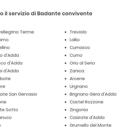
 il servizio di Badante convivente
ellegrino Terme
Treviolo
gamo
Lallio
llino
Curnasco
io d'Adda
Curno
sco d'Adda
Orio al Serio
pi d'Adda
Zanica
bate
Arcene
ere
Urgnano
iate San Gervasio
Brignano Gera d'Adda
one
Castel Rozzone
te Sotto
Zingonia
anuco
Casirate d'Adda
o
Grumello del Monte