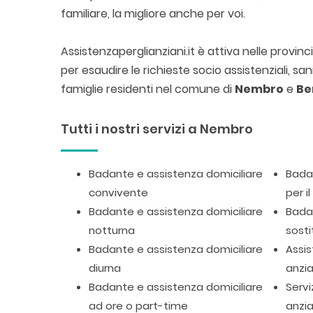
familiare, la migliore anche per voi.
Assistenzaperglianziani.it è attiva nelle provi
per esaudire le richieste socio assistenziali, sa
famiglie residenti nel comune di
Nembro
e
Be
Tutti i nostri servizi a Nembro
Badante e assistenza domiciliare
Badan
convivente
per i
Badante e assistenza domiciliare
Badan
notturna
sosti
Badante e assistenza domiciliare
Assis
diurna
anzia
Badante e assistenza domiciliare
Servi
ad ore o part-time
anzia