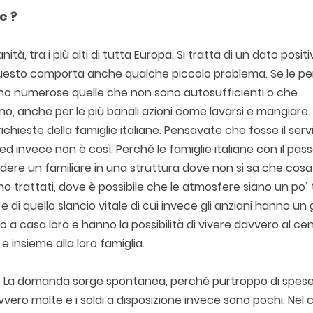
e ?
ità, tra i più alti di tutta Europa. Si tratta di un dato positi
questo comporta anche qualche piccolo problema. Se le p
ano numerose quelle che non sono autosufficienti o che
, anche per le più banali azioni come lavarsi e mangiare.
ichieste della famiglie italiane. Pensavate che fosse il serv
o ed invece non è così. Perché le famiglie italiane con il pas
ere un familiare in una struttura dove non si sa che cosa
o trattati, dove è possibile che le atmosfere siano un po’
e di quello slancio vitale di cui invece gli anziani hanno un
a casa loro e hanno la possibilità di vivere davvero al ce
e insieme alla loro famiglia.
 La domanda sorge spontanea, perché purtroppo di spes
ero molte e i soldi a disposizione invece sono pochi. Nel 