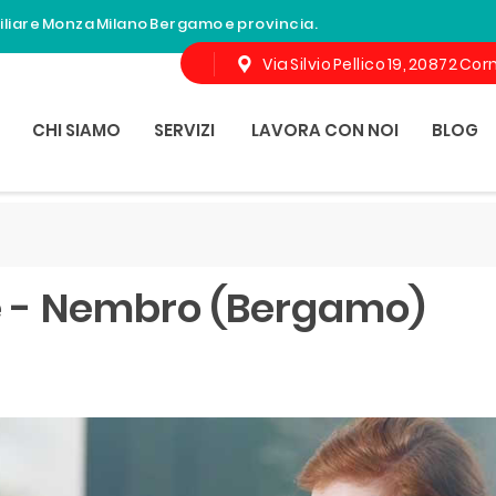
miliare Monza Milano Bergamo e provincia.
Via Silvio Pellico 19, 20872 C
CHI SIAMO
SERVIZI
LAVORA CON NOI
BLOG
e - Nembro (Bergamo)