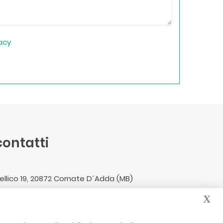
vacy
 contatti
 Pellico 19, 20872 Cornate D´Adda (MB)
tenzaperglianziani.it
X
5.8308348