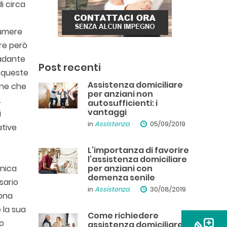
i circa
sumere
re però
badante
Post recenti
à queste
Assistenza domiciliare
one che
per anziani non
.
autosufficienti: i
vantaggi
i
in
Assistenza
05/09/2019
ative
L’importanza di favorire
l’assistenza domiciliare
unica
per anziani con
demenza senile
ssario
in
Assistenza
30/08/2019
sona
 la sua
Come richiedere
ro
assistenza domiciliare