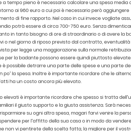
 a tempo pieno è necessario calcolare una spesa media d
a intorno ai 960 euro a cui poi è necessario però aggiungere
ttamento di fine rapporto. Nel caso in cui invece vogliate as
endio potrà essere di circa 700-750 euro. Senza dimentica
anto in tanto bisogno di ore di straordinario o di avere la 
ivi o nel giorno di riposo previsto dal contratto, eventualit
evista per legge una maggiorazione sulla normale retribuzi
ese per la badante possono essere quindi piuttosto elevate
è possibile detrarre una parte delle spese e una parte de
un po’ la spesa. Inoltre è importante ricordare che le altern
fatti ha un costo ancora più elevato.
 elevati è importante ricordare che spesso si tratta dell’
familiari il giusto supporto e la giusta assistenza. Sarà nece
sparmiare su ogni altra spesa, magari farvi venire la per
spendere per l’affitto della sua casa o in modo da vendere
e non vi pentirete della scelta fatta, la migliore per il vost