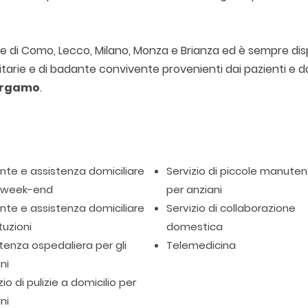
ncie di Como, Lecco, Milano, Monza e Brianza ed è sempre dis
nitarie e di badante convivente provenienti dai pazienti e da
rgamo
.
te e assistenza domiciliare
Servizio di piccole manuten
l week-end
per anziani
te e assistenza domiciliare
Servizio di collaborazione
tuzioni
domestica
tenza ospedaliera per gli
Telemedicina
ni
zio di pulizie a domicilio per
ni