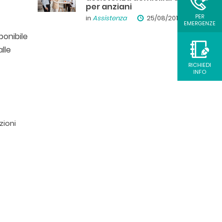
per anziani
PER
in
Assistenza
25/08/2019
EMERGENZE
ponibile
lle
RICHIEDI
INFO
zioni