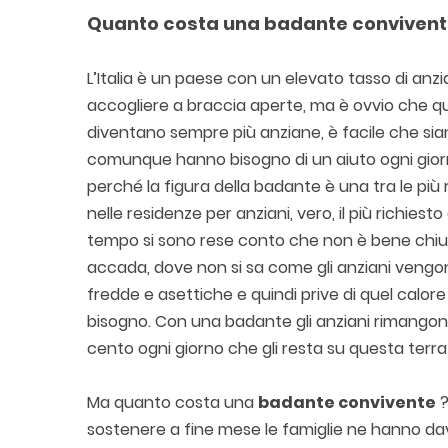
Quanto costa una badante convivent
L’Italia è un paese con un elevato tasso di anzian
accogliere a braccia aperte, ma è ovvio che 
diventano sempre più anziane, è facile che si
comunque hanno bisogno di un aiuto ogni giorno
perché la figura della badante è una tra le più r
nelle residenze per anziani, vero, il più richiest
tempo si sono rese conto che non è bene chiud
accada, dove non si sa come gli anziani vengon
fredde e asettiche e quindi prive di quel calore 
bisogno. Con una badante gli anziani rimangono 
cento ogni giorno che gli resta su questa terra 
Ma quanto costa una
badante convivente
?
sostenere a fine mese le famiglie ne hanno davv