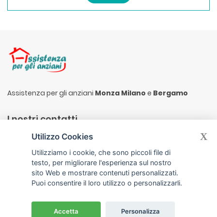
Assistenza per gli anziani
Monza Milano
e
Bergamo
I nostri contatti
X
Utilizzo Cookies
Via Silvio Pellico 19, 20872 Cornate D´Adda (MB)
Utilizziamo i cookie, che sono piccoli file di
info@assistenzaperglianziani.it
testo, per migliorare l'esperienza sul nostro
Linea 1 335.8308348
sito Web e mostrare contenuti personalizzati.
Linea 2 347.4400513
Puoi consentire il loro utilizzo o personalizzarli.
P.I. IT12554320965
|
Privacy Policy
|
Cookie Policy
Accetta
Personalizza