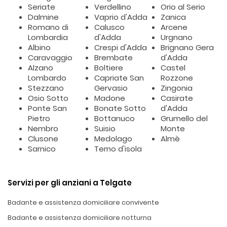
Seriate
Verdellino
Orio al Serio
Dalmine
Vaprio d'Adda
Zanica
Romano di
Calusco
Arcene
Lombardia
d'Adda
Urgnano
Albino
Crespi d'Adda
Brignano Gera
Caravaggio
Brembate
d'Adda
Alzano
Boltiere
Castel
Lombardo
Capriate San
Rozzone
Stezzano
Gervasio
Zingonia
Osio Sotto
Madone
Casirate
Ponte San
Bonate Sotto
d'Adda
Pietro
Bottanuco
Grumello del
Nembro
Suisio
Monte
Clusone
Medolago
Almè
Sarnico
Terno d'isola
Servizi per gli anziani a Telgate
Badante e assistenza domiciliare convivente
Badante e assistenza domiciliare notturna