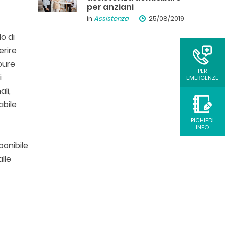
per anziani
in
Assistenza
25/08/2019
o di
erire
pure
PER
i
EMERGENZE
li,
abile
RICHIEDI
INFO
ponibile
lle