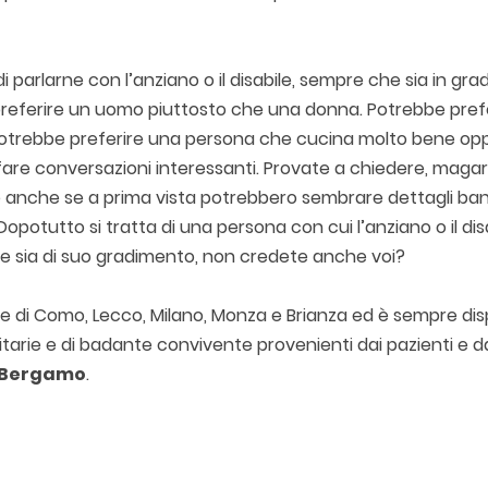
 parlarne con l’anziano o il disabile, sempre che sia in grad
preferire un uomo piuttosto che una donna. Potrebbe pref
 Potrebbe preferire una persona che cucina molto bene op
are conversazioni interessanti. Provate a chiedere, magar
anche se a prima vista potrebbero sembrare dettagli bana
potutto si tratta di una persona con cui l’anziano o il dis
che sia di suo gradimento, non credete anche voi?
ncie di Como, Lecco, Milano, Monza e Brianza ed è sempre dis
nitarie e di badante convivente provenienti dai pazienti e da
Bergamo
.