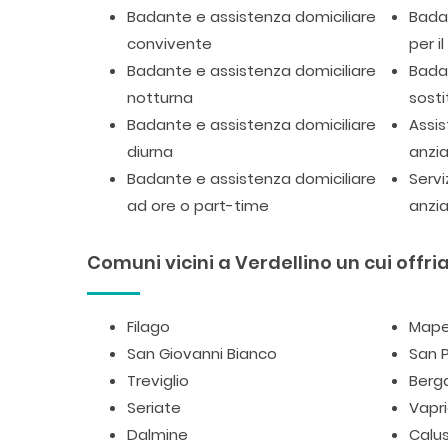
Badante e assistenza domiciliare
Badan
convivente
per i
Badante e assistenza domiciliare
Badan
notturna
sosti
Badante e assistenza domiciliare
Assis
diurna
anzia
Badante e assistenza domiciliare
Servi
ad ore o part-time
anzia
Comuni vicini a Verdellino un cui offria
Filago
Mape
San Giovanni Bianco
San P
Treviglio
Ber
Seriate
Vapr
Dalmine
Calu