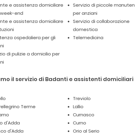
te e assistenza domiciliare
Servizio di piccole manuten
l week-end
per anziani
te e assistenza domiciliare
Servizio di collaborazione
tuzioni
domestica
tenza ospedaliera per gli
Telemedicina
ni
zio di pulizie a domicilio per
ni
mo il servizio di Badanti e assistenti domiciliari
llo
Treviolo
ellegrino Terme
Lallio
gamo
Curnasco
io d'Adda
Curno
sco d'Adda
Orio al Serio