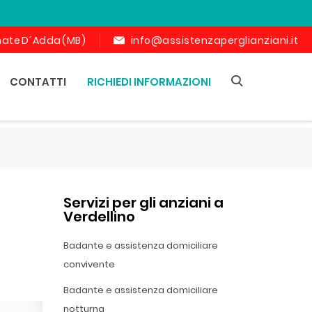
ornate D´Adda (MB)
info@assistenzaperglianziani.it
CONTATTI
RICHIEDI INFORMAZIONI
Servizi per gli anziani a
Verdellino
Badante e assistenza domiciliare
convivente
Badante e assistenza domiciliare
notturna