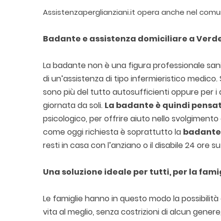
Assistenzaperglianziani.it opera anche nel com
Badante e assistenza domiciliare a Verde
La badante non è una figura professionale sani
di un’assistenza di tipo infermieristico medico.
sono più del tutto autosufficienti oppure per i
giornata da soli.
La badante è quindi pensat
psicologico, per offrire aiuto nello svolgimento 
come oggi richiesta è soprattutto la
badante 
resti in casa con l’anziano o il disabile 24 ore s
Una soluzione ideale per tutti, per la famig
Le famiglie hanno in questo modo la possibilità d
vita al meglio, senza costrizioni di alcun gen