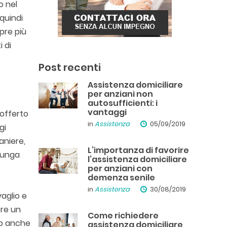
o nel
 quindi
pre più
i di
Post recenti
Assistenza domiciliare
per anziani non
autosufficienti: i
vantaggi
 offerto
in
Assistenza
05/09/2019
gi
aniere,
L’importanza di favorire
lunga
l’assistenza domiciliare
per anziani con
demenza senile
in
Assistenza
30/08/2019
aglio e
pre un
Come richiedere
to anche
assistenza domiciliare