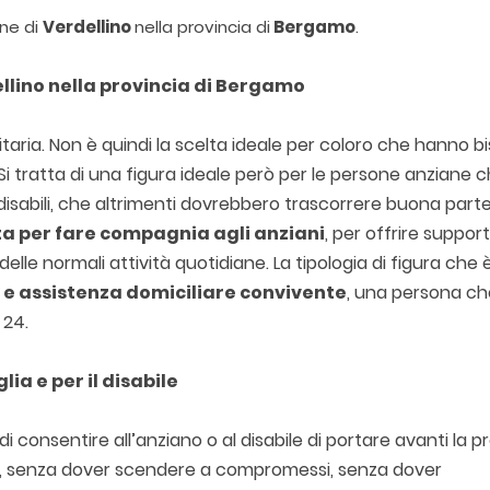
une di
Verdellino
nella provincia di
Bergamo
.
llino nella provincia di Bergamo
taria. Non è quindi la scelta ideale per coloro che hanno b
 Si tratta di una figura ideale però per le persone anziane 
 disabili, che altrimenti dovrebbero trascorrere buona parte
a per fare compagnia agli anziani
, per offrire suppor
delle normali attività quotidiane. La tipologia di figura che 
e assistenza domiciliare convivente
, una persona ch
u 24.
lia e per il disabile
i consentire all’anziano o al disabile di portare avanti la p
ere, senza dover scendere a compromessi, senza dover