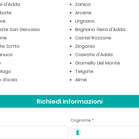
pi d'Adda
Zanica
bate
Arcene
ere
Urgnano
iate San Gervasio
Brignano Gera d'Adda
one
Castel Rozzone
te Sotto
Zingonia
anuco
Casirate d'Adda
o
Grumello del Monte
lago
Telgate
 d'isola
Almè
Richiedi informazioni
Cognome *