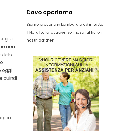
Dove operiamo
Siamo presenti in Lombardia ed in tutto
il Nord Italia, attraverso i nostri uffici o i
isogno
nostri partner.
che non
 della
to
è oggi
e quindi
ropria