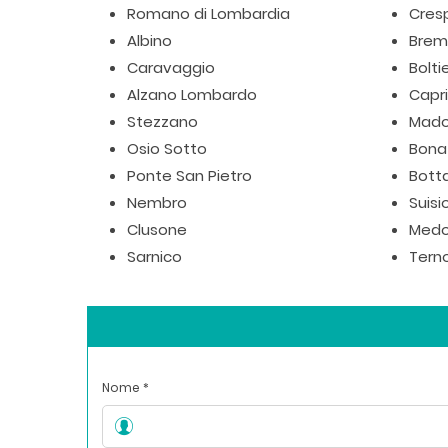
Romano di Lombardia
Cres
Albino
Brem
Caravaggio
Bolti
Alzano Lombardo
Capr
Stezzano
Mad
Osio Sotto
Bona
Ponte San Pietro
Bott
Nembro
Suisi
Clusone
Medo
Sarnico
Terno
Nome *