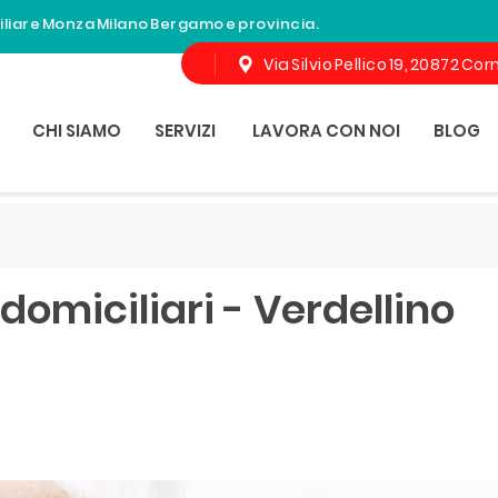
miliare Monza Milano Bergamo e provincia.
Via Silvio Pellico 19, 20872 C
CHI SIAMO
SERVIZI
LAVORA CON NOI
BLOG
domiciliari - Verdellino