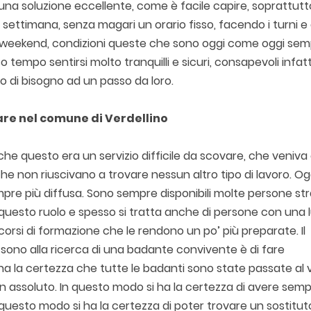
 una soluzione eccellente, come è facile capire, soprattutt
la settimana, senza magari un orario fisso, facendo i turni e
i weekend, condizioni queste che sono oggi come oggi sem
so tempo sentirsi molto tranquilli e sicuri, consapevoli infatt
 di bisogno ad un passo da loro.
are nel comune di Verdellino
 questo era un servizio difficile da scovare, che veniva
e non riuscivano a trovare nessun altro tipo di lavoro. Og
re più diffusa. Sono sempre disponibili molte persone str
 questo ruolo e spesso si tratta anche di persone con una 
corsi di formazione che le rendono un po’ più preparate. Il
 sono alla ricerca di una badante convivente è di fare
a la certezza che tutte le badanti sono state passate al v
 in assoluto. In questo modo si ha la certezza di avere sem
n questo modo si ha la certezza di poter trovare un sostitu