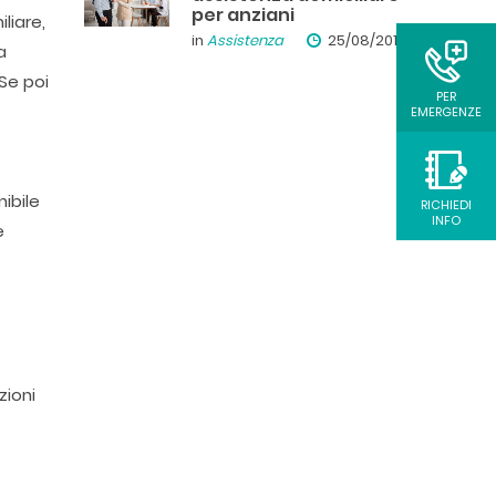
per anziani
liare,
in
Assistenza
25/08/2019
a
Se poi
PER
EMERGENZE
ibile
RICHIEDI
INFO
e
zioni