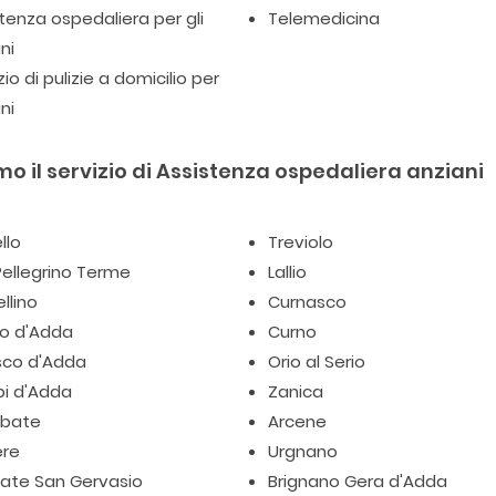
tenza ospedaliera per gli
Telemedicina
ni
zio di pulizie a domicilio per
ni
o il servizio di Assistenza ospedaliera anziani
llo
Treviolo
ellegrino Terme
Lallio
llino
Curnasco
io d'Adda
Curno
sco d'Adda
Orio al Serio
pi d'Adda
Zanica
bate
Arcene
ere
Urgnano
iate San Gervasio
Brignano Gera d'Adda