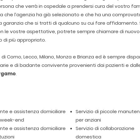
rsona che verrà in ospedale a prendersi cura del vostro fami
ona che l’agenzia ha già selezionato e che ha una comprovat
garanzia che si tratti di qualcuno su cui fare affidamento. 
con le vostre aspettative, potrete sempre chiamare di nuovo
o di più appropriato.
ie di Como, Lecco, Milano, Monza e Brianza ed è sempre dispon
itarie e di badante convivente provenienti dai pazienti e dall
rgamo
.
te e assistenza domiciliare
Servizio di piccole manuten
l week-end
per anziani
te e assistenza domiciliare
Servizio di collaborazione
tuzioni
domestica