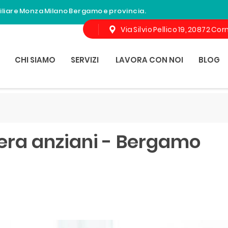
miliare Monza Milano Bergamo e provincia.
Via Silvio Pellico 19, 20872 C
CHI SIAMO
SERVIZI
LAVORA CON NOI
BLOG
era anziani - Bergamo