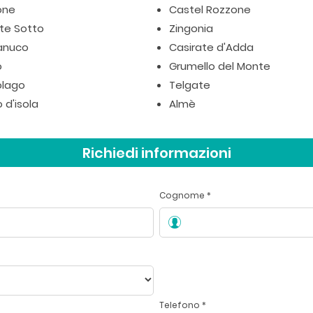
one
Castel Rozzone
te Sotto
Zingonia
anuco
Casirate d'Adda
o
Grumello del Monte
lago
Telgate
 d'isola
Almè
Richiedi informazioni
Cognome *
Telefono *