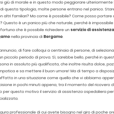
i giù di morale e in questo modo peggiorare ulteriormente l
di questa tipologia, molte persone entrano nel panico. Stare
 altri familiari? Ma come è possibile? Come posso portare a
? Questo è un panico più che naturale, perché è impossibile
 fortuna che è possibile richiedere un
servizio di assistenz
gamo
nella provincia di
Bergamo
.
nnuncio, di fare colloqui a centinaia di persone, di seleziona
n piccolo periodo di prova. Sì, sarebbe bello, perché in ques
sona in assoluto più qualificata, che inoltre risulta dolce, paz
impatica e sa mettere il buon umore! Ma di tempo a disposi
 affatto in una situazione come quella che vi abbiamo appe
isione in pochi minuti appena, tra il momento del ricovero d
prio per questo motivo il servizio di assistenza ospedaliera per 
cializzata.
igura professionale di cui avete bisogno nel giro di poche or