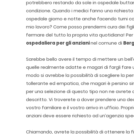
potrebbero restando da sole in ospedale buttars
condizione. Quando i medici fanno una richiesta 
ospedale giorno e notte anche facendo turni con
mio lavoro? Come posso prendermi cura dei figli
fermare del tutto la propria vita quotidiana! Per
ospedaliera per gli anziani
nel comune di
Ber
Sarebbe bello avere il tempo di mettere un bell’a
quelle realmente adatte e magari di fargli fare u
modo si avrebbe la possibilità di scegliere la per
tollerante ed empatica, che magari è persino s
per una selezione di questo tipo non ne avrete
descritto. Vi troverete a dover prendere una dec
vostro familiare e il vostro arrivo in ufficio. Pro
anziani deve essere richiesto ad un’agenzia spe
Chiamando, avrete la possibilità di ottenere la f