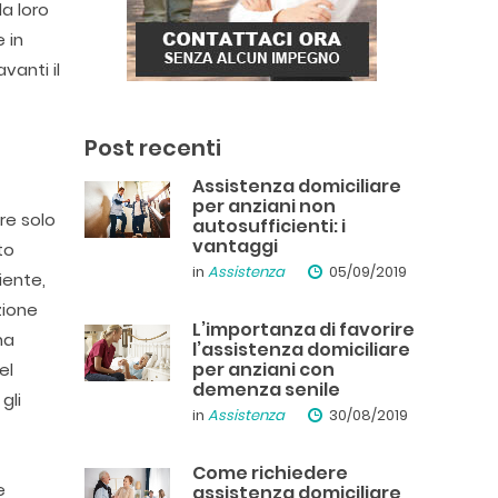
a loro
 in
vanti il
a
Post recenti
Assistenza domiciliare
per anziani non
re solo
autosufficienti: i
vantaggi
to
in
Assistenza
05/09/2019
iente,
zione
L’importanza di favorire
na
l’assistenza domiciliare
per anziani con
el
demenza senile
gli
in
Assistenza
30/08/2019
Come richiedere
e
assistenza domiciliare