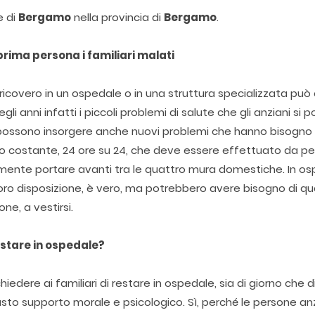
e di
Bergamo
nella provincia di
Bergamo
.
prima persona i familiari malati
 ricovero in un ospedale o in una struttura specializzata può
i anni infatti i piccoli problemi di salute che gli anziani si 
possono insorgere anche nuovi problemi che hanno bisogno 
io costante, 24 ore su 24, che deve essere effettuato da p
almente portare avanti tra le quattro mura domestiche. In o
loro disposizione, è vero, ma potrebbero avere bisogno di q
one, a vestirsi.
estare in ospedale?
edere ai familiari di restare in ospedale, sia di giorno che d
iusto supporto morale e psicologico. Sì, perché le persone a