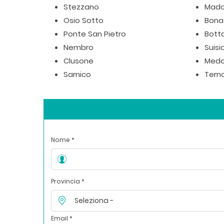
Stezzano
Mad
Osio Sotto
Bona
Ponte San Pietro
Bott
Nembro
Suisi
Clusone
Medo
Sarnico
Terno
Nome *
Provincia *
Email *