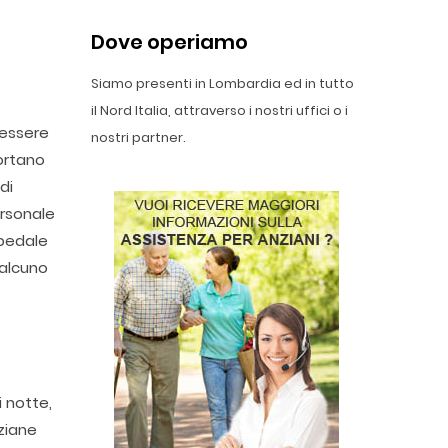
Dove operiamo
Siamo presenti in Lombardia ed in tutto
il Nord Italia, attraverso i nostri uffici o i
 essere
nostri partner.
portano
di
ersonale
spedale
ualcuno
i notte,
nziane