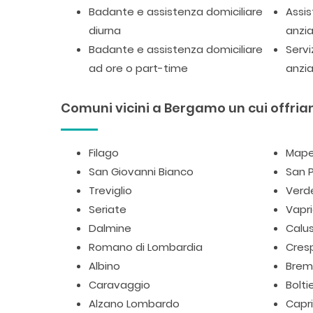
Badante e assistenza domiciliare
Assis
diurna
anzia
Badante e assistenza domiciliare
Servi
ad ore o part-time
anzia
Comuni vicini a Bergamo un cui offriam
Filago
Mape
San Giovanni Bianco
San P
Treviglio
Verde
Seriate
Vapr
Dalmine
Calu
Romano di Lombardia
Cres
Albino
Brem
Caravaggio
Bolti
Alzano Lombardo
Capr