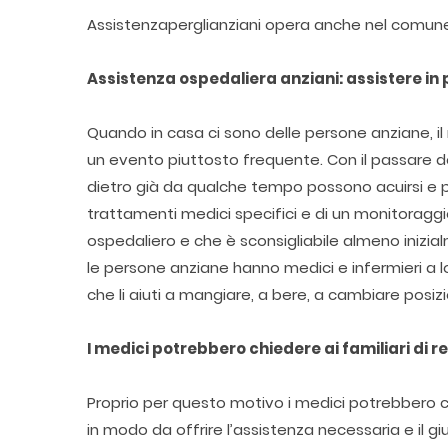
Assistenzaperglianziani opera anche nel comun
Assistenza ospedaliera anziani: assistere in 
Quando in casa ci sono delle persone anziane, il
un evento piuttosto frequente. Con il passare degl
dietro già da qualche tempo possono acuirsi e 
trattamenti medici specifici e di un monitoragg
ospedaliero e che è sconsigliabile almeno inizi
le persone anziane hanno medici e infermieri a 
che li aiuti a mangiare, a bere, a cambiare posizi
I medici potrebbero chiedere ai familiari di r
Proprio per questo motivo i medici potrebbero chi
in modo da offrire l’assistenza necessaria e il g