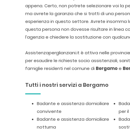
appena. Certo, non potrete selezionare voi la pe
ma avrete la garanzia che si tratti di una pers
esperienza in questo settore. Avrete insomma la 
questa persona non dovesse risultare in linea 
l’agenzia e chiedere la sostituzione con qualcun
Assistenzaperglianziani.it è attiva nelle provinc
per esaudire le richieste socio assistenziali, san
famiglie residenti nel comune di
Bergamo
e
Be
Tutti i nostri servizi a Bergamo
Badante e assistenza domiciliare
Badan
convivente
per i
Badante e assistenza domiciliare
Badan
notturna
sosti