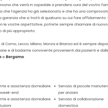
rsona che verrà in ospedale a prendersi cura del vostro fami
ona che l’agenzia ha già selezionato e che ha una comprovat
garanzia che si tratti di qualcuno su cui fare affidamento. 
con le vostre aspettative, potrete sempre chiamare di nuovo
o di più appropriato.
ie di Como, Lecco, Milano, Monza e Brianza ed è sempre dispon
itarie e di badante convivente provenienti dai pazienti e dall
e
e
Bergamo
.
te e assistenza domiciliare
Servizio di piccole manuten
l week-end
per anziani
te e assistenza domiciliare
Servizio di collaborazione
tuzioni
domestica