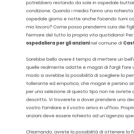
potrebbero restando da sole in ospedale buttars
condizione. Quando i medici fanno una richiesta 
ospedale giorno e notte anche facendo turni con
mio lavoro? Come posso prendermi cura dei figli
fermare del tutto la propria vita quotidiana! Per
ospedaliera per gli anziani
nel comune di
Cast
Sarebbe bello avere il tempo di mettere un bell’a
quelle realmente adatte e magari di fargli fare u
modo si avrebbe la possibilità di scegliere la per
tollerante ed empatica, che magari è persino s
per una selezione di questo tipo non ne avrete
descritto. Vi troverete a dover prendere una dec
vostro familiare e il vostro arrivo in ufficio. Pro
anziani deve essere richiesto ad un’agenzia spe
Chiamando, avrete la possibilità di ottenere la f