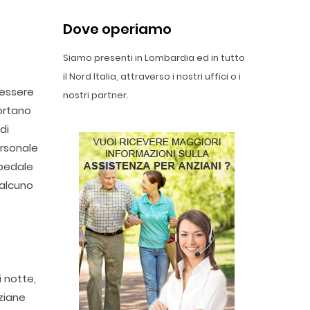
Dove operiamo
Siamo presenti in Lombardia ed in tutto
il Nord Italia, attraverso i nostri uffici o i
 essere
nostri partner.
portano
di
ersonale
spedale
ualcuno
i notte,
nziane