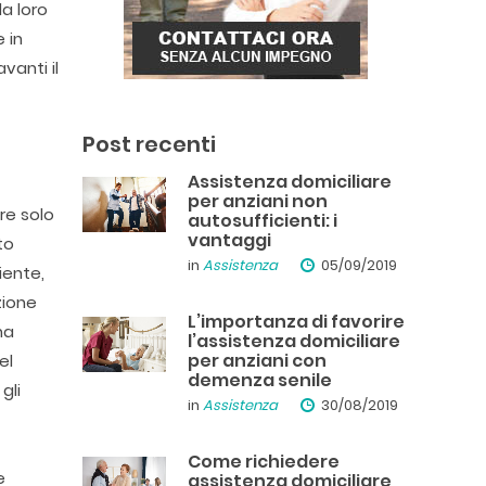
a loro
 in
vanti il
a
Post recenti
Assistenza domiciliare
per anziani non
re solo
autosufficienti: i
vantaggi
to
in
Assistenza
05/09/2019
iente,
zione
L’importanza di favorire
na
l’assistenza domiciliare
per anziani con
el
demenza senile
gli
in
Assistenza
30/08/2019
Come richiedere
e
assistenza domiciliare