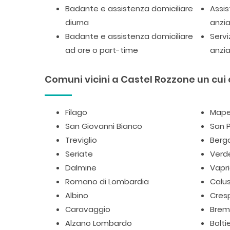
Badante e assistenza domiciliare
Assis
diurna
anzia
Badante e assistenza domiciliare
Servi
ad ore o part-time
anzia
Comuni vicini a Castel Rozzone un cui 
Filago
Mape
San Giovanni Bianco
San P
Treviglio
Ber
Seriate
Verde
Dalmine
Vapr
Romano di Lombardia
Calu
Albino
Cres
Caravaggio
Brem
Alzano Lombardo
Bolti