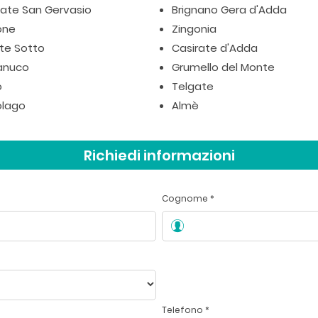
iate San Gervasio
Brignano Gera d'Adda
one
Zingonia
te Sotto
Casirate d'Adda
anuco
Grumello del Monte
o
Telgate
lago
Almè
Richiedi informazioni
Cognome *
Telefono *