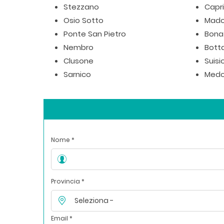
Stezzano
Capr
Osio Sotto
Mad
Ponte San Pietro
Bona
Nembro
Bott
Clusone
Suisi
Sarnico
Medo
Nome *
Provincia *
Email *