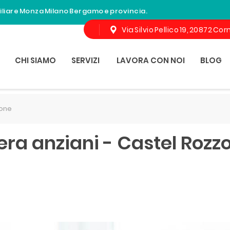
miliare Monza Milano Bergamo e provincia.
Via Silvio Pellico 19, 20872 C
CHI SIAMO
SERVIZI
LAVORA CON NOI
BLOG
zone
era anziani - Castel Rozz