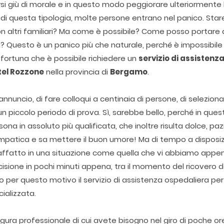
i giù di morale e in questo modo peggiorare ulteriormente l
di questa tipologia, molte persone entrano nel panico. Stare
 altri familiari? Ma come è possibile? Come posso portare a
? Questo è un panico più che naturale, perché è impossibile
 fortuna che è possibile richiedere un
servizio di assistenz
el Rozzone
nella provincia di
Bergamo
.
nnuncio, di fare colloqui a centinaia di persone, di seleziona
n piccolo periodo di prova. Sì, sarebbe bello, perché in ques
sona in assoluto più qualificata, che inoltre risulta dolce, paz
impatica e sa mettere il buon umore! Ma di tempo a disposi
 affatto in una situazione come quella che vi abbiamo appe
isione in pochi minuti appena, tra il momento del ricovero d
prio per questo motivo il servizio di assistenza ospedaliera per 
cializzata.
igura professionale di cui avete bisogno nel giro di poche or