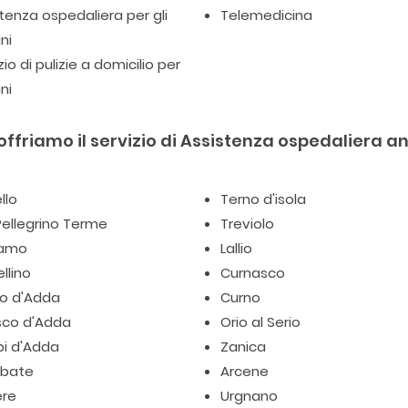
tenza ospedaliera per gli
Telemedicina
ni
zio di pulizie a domicilio per
ni
offriamo il servizio di Assistenza ospedaliera an
llo
Terno d'isola
ellegrino Terme
Treviolo
gamo
Lallio
llino
Curnasco
io d'Adda
Curno
sco d'Adda
Orio al Serio
pi d'Adda
Zanica
bate
Arcene
ere
Urgnano