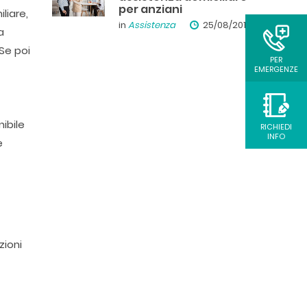
per anziani
liare,
in
Assistenza
25/08/2019
a
Se poi
PER
EMERGENZE
ibile
RICHIEDI
INFO
e
zioni