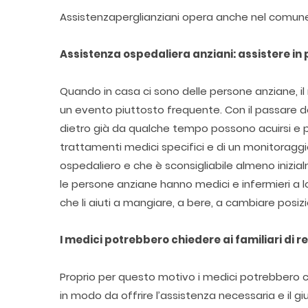
Assistenzaperglianziani opera anche nel comun
Assistenza ospedaliera anziani: assistere in 
Quando in casa ci sono delle persone anziane, il
un evento piuttosto frequente. Con il passare degl
dietro già da qualche tempo possono acuirsi e 
trattamenti medici specifici e di un monitoragg
ospedaliero e che è sconsigliabile almeno inizi
le persone anziane hanno medici e infermieri a 
che li aiuti a mangiare, a bere, a cambiare posizi
I medici potrebbero chiedere ai familiari di r
Proprio per questo motivo i medici potrebbero chi
in modo da offrire l’assistenza necessaria e il g