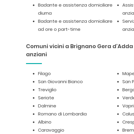
Badante e assistenza domiciliare
Assis
diurna
anzia
Badante e assistenza domiciliare
Servi
ad ore o part-time
anzia
Comuni vicini a Brignano Gera d'Adda u
anziani
Filago
Mape
San Giovanni Bianco
San P
Treviglio
Ber
Seriate
Verde
Dalmine
Vapr
Romano di Lombardia
Calu
Albino
Cres
Caravaggio
Brem