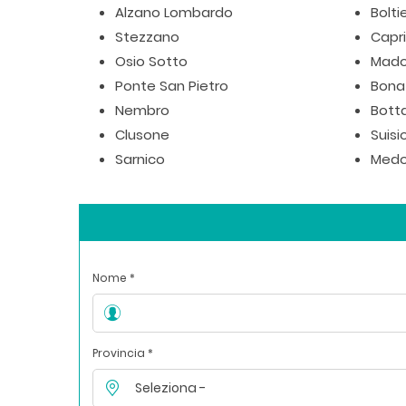
Alzano Lombardo
Bolti
Stezzano
Capr
Osio Sotto
Mad
Ponte San Pietro
Bona
Nembro
Bott
Clusone
Suisi
Sarnico
Medo
Nome *
Provincia *