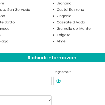
ere
Urgnano
iate San Gervasio
Castel Rozzone
one
Zingonia
te Sotto
Casirate d'Adda
anuco
Grumello del Monte
o
Telgate
lago
Almè
Richiedi informazioni
Cognome *