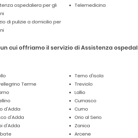
tenza ospedaliera per gli
Telemedicina
ni
zio di pulizie a domicilio per
ni
n cui offriamo il servizio di Assistenza ospedal
llo
Terno d'isola
ellegrino Terme
Treviolo
gamo
Lallio
llino
Curnasco
io d'Adda
Curno
sco d'Adda
Orio al Serio
pi d'Adda
Zanica
bate
Arcene