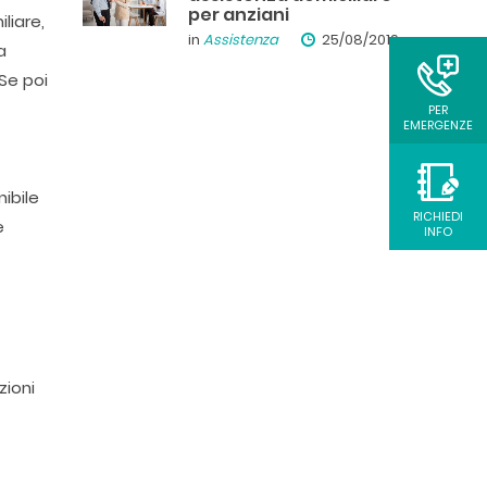
per anziani
liare,
in
Assistenza
25/08/2019
a
Se poi
PER
EMERGENZE
ibile
RICHIEDI
e
INFO
zioni