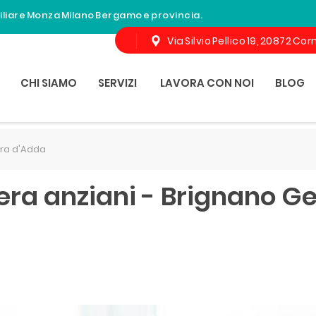
miliare Monza Milano Bergamo e provincia.
Via Silvio Pellico 19, 20872 C
CHI SIAMO
SERVIZI
LAVORA CON NOI
BLOG
ra d'Adda
era anziani - Brignano G