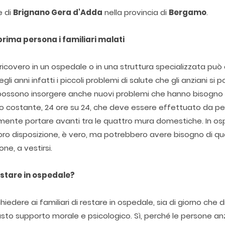
e di
Brignano Gera d'Adda
nella provincia di
Bergamo
.
prima persona i familiari malati
 ricovero in un ospedale o in una struttura specializzata può
i anni infatti i piccoli problemi di salute che gli anziani si 
possono insorgere anche nuovi problemi che hanno bisogno 
io costante, 24 ore su 24, che deve essere effettuato da p
almente portare avanti tra le quattro mura domestiche. In o
loro disposizione, è vero, ma potrebbero avere bisogno di q
one, a vestirsi.
estare in ospedale?
edere ai familiari di restare in ospedale, sia di giorno che d
iusto supporto morale e psicologico. Sì, perché le persone a