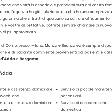
rsona che verrà in ospedale a prendersi cura del vostro fami
ona che l’agenzia ha già selezionato e che ha una comprovat
garanzia che si tratti di qualcuno su cui fare affidamento. 
con le vostre aspettative, potrete sempre chiamare di nuovo
o di più appropriato.
ie di Como, Lecco, Milano, Monza e Brianza ed è sempre dispon
itarie e di badante convivente provenienti dai pazienti e dall
 d'Adda
e
Bergamo
.
d'Adda
te e assistenza domiciliare
Servizio di piccole manuten
l week-end
per anziani
te e assistenza domiciliare
Servizio di collaborazione
tuzioni
domestica