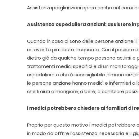
Assistenzaperglianziani opera anche nel comun
Assistenza ospedaliera anziani: assistere in 
Quando in casa ci sono delle persone anziane, il
un evento piuttosto frequente. Con il passare degl
dietro già da qualche tempo possono acuirsi e 
trattamenti medici specifici e di un monitoragg
ospedaliero e che è sconsigliabile almeno inizi
le persone anziane hanno medici e infermieri a 
che li aiuti a mangiare, a bere, a cambiare posizi
I medici potrebbero chiedere ai familiari di r
Proprio per questo motivo i medici potrebbero chi
in modo da offrire l’assistenza necessaria e il g