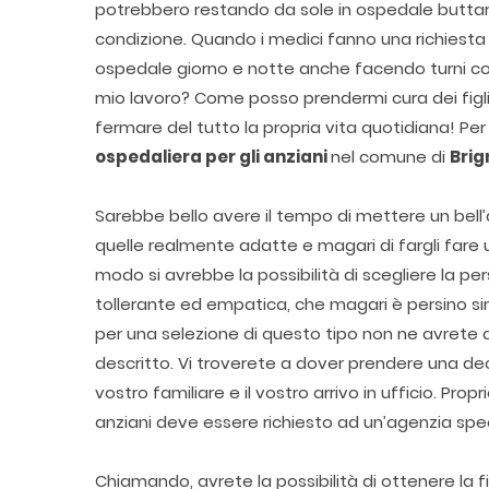
potrebbero restando da sole in ospedale buttars
condizione. Quando i medici fanno una richiesta 
ospedale giorno e notte anche facendo turni con
mio lavoro? Come posso prendermi cura dei figli
fermare del tutto la propria vita quotidiana! Per
ospedaliera per gli anziani
nel comune di
Brig
Sarebbe bello avere il tempo di mettere un bell’a
quelle realmente adatte e magari di fargli fare u
modo si avrebbe la possibilità di scegliere la per
tollerante ed empatica, che magari è persino s
per una selezione di questo tipo non ne avrete
descritto. Vi troverete a dover prendere una dec
vostro familiare e il vostro arrivo in ufficio. Pro
anziani deve essere richiesto ad un’agenzia spe
Chiamando, avrete la possibilità di ottenere la f