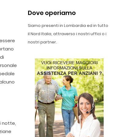
Dove operiamo
Siamo presenti in Lombardia ed in tutto
il Nord Italia, attraverso i nostri uffici o i
 essere
nostri partner.
portano
di
ersonale
spedale
ualcuno
i notte,
nziane