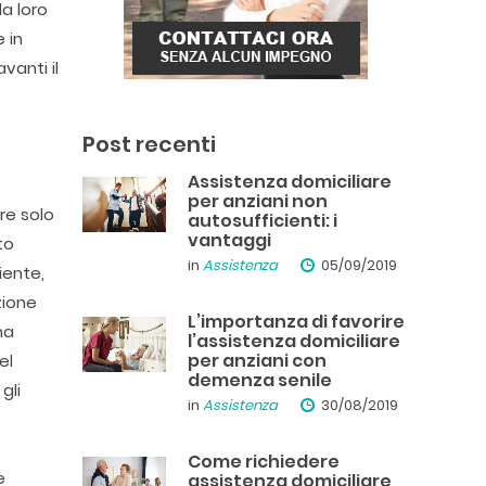
a loro
 in
vanti il
a
Post recenti
Assistenza domiciliare
per anziani non
re solo
autosufficienti: i
vantaggi
to
in
Assistenza
05/09/2019
iente,
zione
L’importanza di favorire
na
l’assistenza domiciliare
per anziani con
el
demenza senile
gli
in
Assistenza
30/08/2019
Come richiedere
e
assistenza domiciliare