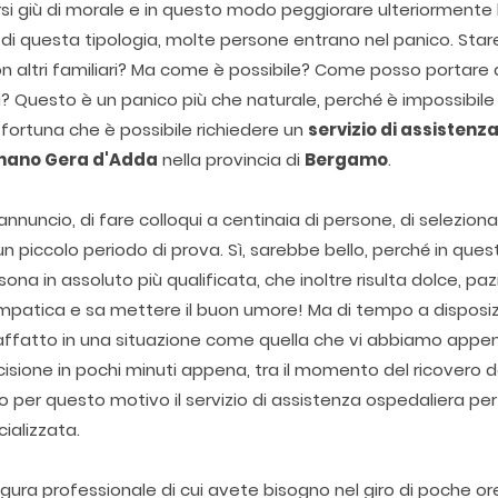
i giù di morale e in questo modo peggiorare ulteriormente l
di questa tipologia, molte persone entrano nel panico. Stare
 altri familiari? Ma come è possibile? Come posso portare a
? Questo è un panico più che naturale, perché è impossibile
 fortuna che è possibile richiedere un
servizio di assistenz
nano Gera d'Adda
nella provincia di
Bergamo
.
nnuncio, di fare colloqui a centinaia di persone, di seleziona
n piccolo periodo di prova. Sì, sarebbe bello, perché in ques
sona in assoluto più qualificata, che inoltre risulta dolce, paz
impatica e sa mettere il buon umore! Ma di tempo a disposi
 affatto in una situazione come quella che vi abbiamo appe
isione in pochi minuti appena, tra il momento del ricovero d
prio per questo motivo il servizio di assistenza ospedaliera per 
cializzata.
igura professionale di cui avete bisogno nel giro di poche or