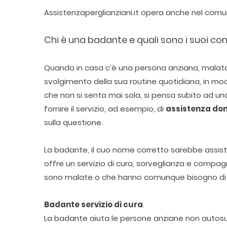
Assistenzaperglianziani.it opera anche nel com
Chi è una badante e quali sono i suoi co
Quando in casa c’è una persona anziana, malata o 
svolgimento della sua routine quotidiana, in mod
che non si senta mai sola, si pensa subito ad un
fornire il servizio, ad esempio, di
assistenza dom
sulla questione.
La badante, il cuo nome corretto sarebbe assisten
offre un servizio di cura, sorveglianza e compag
sono malate o che hanno comunque bisogno di un
Badante servizio di cura
.
La badante aiuta le persone anziane non autosuff