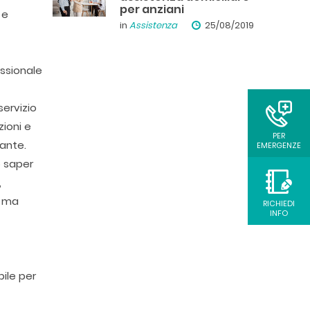
per anziani
 e
in
Assistenza
25/08/2019
ssionale
ervizio
zioni e
PER
dante.
EMERGENZE
o saper
,
, ma
RICHIEDI
INFO
bile per