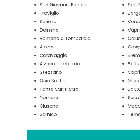
San Giovanni Bianco
San P
Treviglio
Ber
Seriate
Verde
Dalmine
Vapr
Romano di Lombardia
Calu
Albino
Cres
Caravaggio
Brem
Alzano Lombardo
Bolti
Stezzano
Capr
Osio Sotto
Mad
Ponte San Pietro
Bott
Nembro
Suisi
Clusone
Medo
Sarnico
Terno