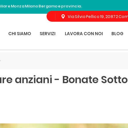
miliare Monza Milano Bergamo e provincia.
Via Silvio Pellico 19, 20872 C
CHI SIAMO
SERVIZI
LAVORA CON NOI
BLOG
o
re anziani - Bonate Sotto