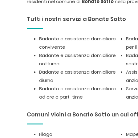
residenti nel comune di
Bonate Sotto
nella prov
Tutti i nostri servizi a Bonate Sotto
Badante e assistenza domiciliare
Badan
convivente
per i
Badante e assistenza domiciliare
Badan
notturna
sosti
Badante e assistenza domiciliare
Assis
diurna
anzia
Badante e assistenza domiciliare
Servi
ad ore o part-time
anzia
Comuni vicini a Bonate Sotto un cui off
Filago
Mape