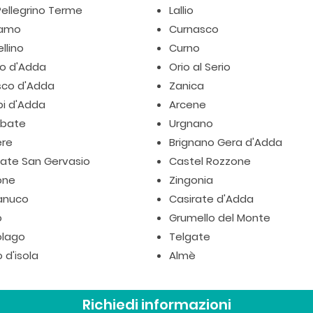
ellegrino Terme
Lallio
gamo
Curnasco
llino
Curno
io d'Adda
Orio al Serio
sco d'Adda
Zanica
pi d'Adda
Arcene
bate
Urgnano
ere
Brignano Gera d'Adda
iate San Gervasio
Castel Rozzone
one
Zingonia
anuco
Casirate d'Adda
o
Grumello del Monte
lago
Telgate
 d'isola
Almè
Richiedi informazioni