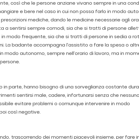
nte, così che le persone anziane vivano sempre in una condi
 mangiare e bere nel caso in cui non possa farlo in modo au
le prescrizioni mediche, dando le medicine necessarie agli orar
a a sentirsi sempre comodi, sia che si tratti di persone alle
 modo frequente, sia che si tratti di persone in sedia a rot
i. La badante accompagna l’assistito a fare la spesa o altr
 in modo autonomo, sempre nell’orario di lavoro, ma in mome
e persone.
o o in parte, hanno bisogno di una sorveglianza costante dur
ltrimenti sentirsi male, cadere, infortunarsi senza che nessun
sibile evitare problemi o comunque intervenire in modo
poi così negative.
ando, trascorrendo dei momenti piacevoli insieme, per fare 