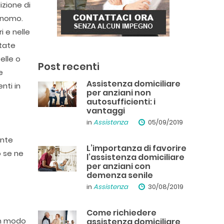
zione di
tonomo.
i e nelle
ttate
elle o
Post recenti
e
Assistenza domiciliare
nti in
per anziani non
autosufficienti: i
vantaggi
in
Assistenza
05/09/2019
ante
L’importanza di favorire
o se ne
l’assistenza domiciliare
per anziani con
demenza senile
in
Assistenza
30/08/2019
Come richiedere
in modo
assistenza domiciliare