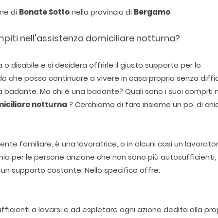
une di
Bonate Sotto
nella provincia di
Bergamo
mpiti nell'assistenza domiciliare notturna?
disabile e si desidera offrirle il giusto supporto per lo
o che possa continuare a vivere in casa propria senza diffi
a badante. Ma chi è una badante? Quali sono i suoi compiti 
iciliare notturna
? Cerchiamo di fare insieme un po’ di chi
te familiare, è una lavoratrice, o in alcuni casi un lavorato
nia per le persone anziane che non sono più autosufficienti,
 supporto costante. Nello specifico offre:
icienti a lavarsi e ad espletare ogni azione dedita alla pro