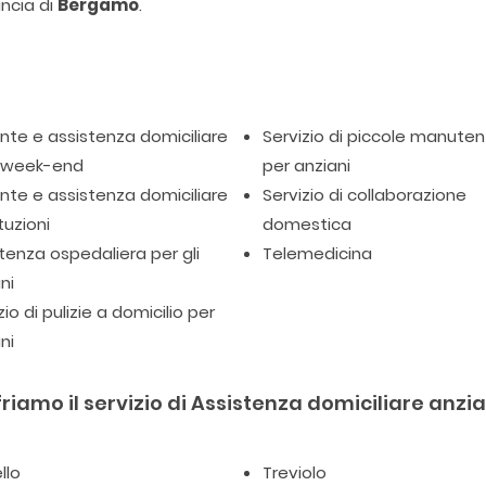
incia di
Bergamo
.
te e assistenza domiciliare
Servizio di piccole manuten
l week-end
per anziani
te e assistenza domiciliare
Servizio di collaborazione
tuzioni
domestica
tenza ospedaliera per gli
Telemedicina
ni
zio di pulizie a domicilio per
ni
riamo il servizio di Assistenza domiciliare anzia
llo
Treviolo