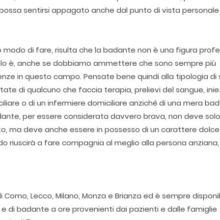
 possa sentirsi appagato anche dal punto di vista personale
modo di fare, risulta che la badante non è una figura profe
non lo è, anche se dobbiamo ammettere che sono sempre più
 in questo campo. Pensate bene quindi alla tipologia di s
te di qualcuno che faccia terapia, prelievi del sangue, inie
iliare o di un infermiere domiciliare anziché di una mera ba
dante, per essere considerata davvero brava, non deve sol
ato, ma deve anche essere in possesso di un carattere dolce
o riuscirà a fare compagnia al meglio alla persona anziana
 di Como, Lecco, Milano, Monza e Brianza ed è sempre disponi
ie e di badante a ore provenienti dai pazienti e dalle famiglie