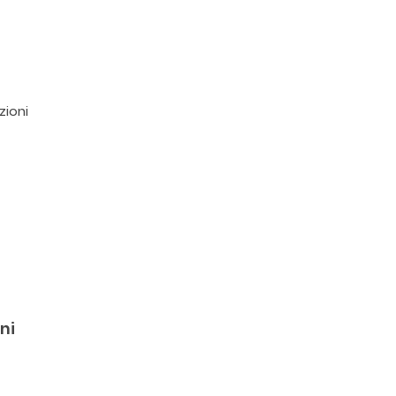
zioni
ni