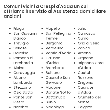
Comuni vicini a Crespi d'Adda un cui
offriamo il servizio di Assistenza domiciliare
anziani
Filago
Mapello
Lallio
San Giovanni
San Pellegrino
Curnasco
Bianco
Terme
Curno
Treviglio
Bergamo
Orio al Serio
Seriate
Verdellino
Zanica
Dalmine
Vaprio d'Adda
Arcene
Romano di
Calusco
Urgnano
Lombardia
d'Adda
Brignano Gera
Albino
Brembate
d'Adda
Caravaggio
Boltiere
Castel
Alzano
Capriate San
Rozzone
Lombardo
Gervasio
Zingonia
Stezzano
Madone
Casirate
Osio Sotto
Bonate Sotto
d'Adda
Ponte San
Bottanuco
Grumello del
Pietro
Suisio
Monte
Nembro
Medolago
Telgate