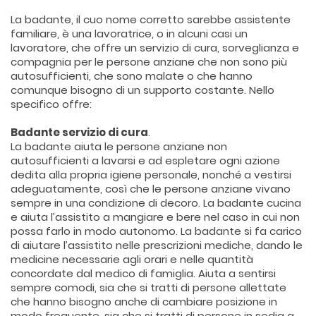
La badante, il cuo nome corretto sarebbe assistente
familiare, è una lavoratrice, o in alcuni casi un
lavoratore, che offre un servizio di cura, sorveglianza e
compagnia per le persone anziane che non sono più
autosufficienti, che sono malate o che hanno
comunque bisogno di un supporto costante. Nello
specifico offre:
Badante servizio di cura
.
La badante aiuta le persone anziane non
autosufficienti a lavarsi e ad espletare ogni azione
dedita alla propria igiene personale, nonché a vestirsi
adeguatamente, così che le persone anziane vivano
sempre in una condizione di decoro. La badante cucina
e aiuta l’assistito a mangiare e bere nel caso in cui non
possa farlo in modo autonomo. La badante si fa carico
di aiutare l’assistito nelle prescrizioni mediche, dando le
medicine necessarie agli orari e nelle quantità
concordate dal medico di famiglia. Aiuta a sentirsi
sempre comodi, sia che si tratti di persone allettate
che hanno bisogno anche di cambiare posizione in
modo frequente, sia che si tratti di persone in sedia a