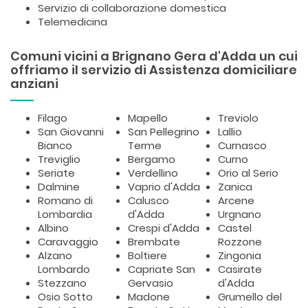
Servizio di collaborazione domestica
Telemedicina
Comuni vicini a Brignano Gera d'Adda un cui
offriamo il servizio di Assistenza domiciliare
anziani
Filago
Mapello
Treviolo
San Giovanni
San Pellegrino
Lallio
Bianco
Terme
Curnasco
Treviglio
Bergamo
Curno
Seriate
Verdellino
Orio al Serio
Dalmine
Vaprio d'Adda
Zanica
Romano di
Calusco
Arcene
Lombardia
d'Adda
Urgnano
Albino
Crespi d'Adda
Castel
Caravaggio
Brembate
Rozzone
Alzano
Boltiere
Zingonia
Lombardo
Capriate San
Casirate
Stezzano
Gervasio
d'Adda
Osio Sotto
Madone
Grumello del