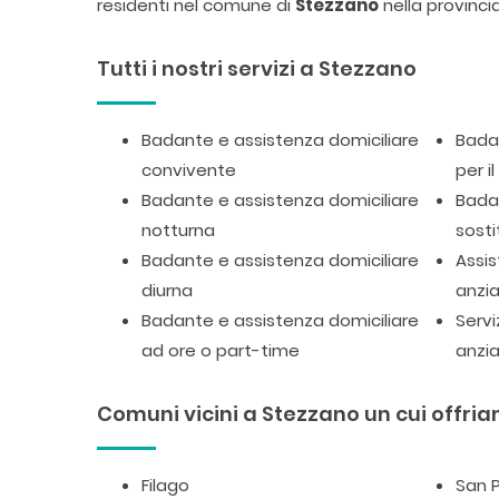
residenti nel comune di
Stezzano
nella provinci
Tutti i nostri servizi a Stezzano
Badante e assistenza domiciliare
Badan
convivente
per i
Badante e assistenza domiciliare
Badan
notturna
sosti
Badante e assistenza domiciliare
Assis
diurna
anzia
Badante e assistenza domiciliare
Servi
ad ore o part-time
anzia
Comuni vicini a Stezzano un cui offriam
Filago
San P