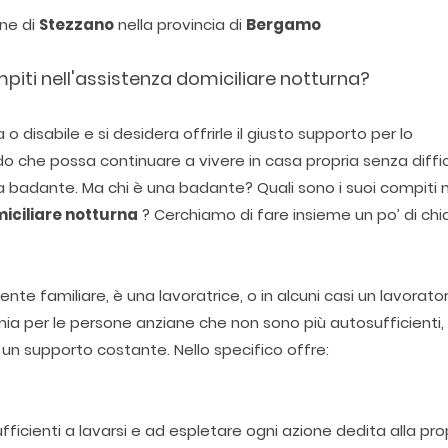
une di
Stezzano
nella provincia di
Bergamo
mpiti nell'assistenza domiciliare notturna?
disabile e si desidera offrirle il giusto supporto per lo
o che possa continuare a vivere in casa propria senza diffi
a badante. Ma chi è una badante? Quali sono i suoi compiti 
iciliare notturna
? Cerchiamo di fare insieme un po’ di chi
te familiare, è una lavoratrice, o in alcuni casi un lavorato
nia per le persone anziane che non sono più autosufficienti,
 supporto costante. Nello specifico offre:
icienti a lavarsi e ad espletare ogni azione dedita alla pro