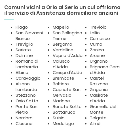
Comuni vicini a Orio al Serio un cui offriamo
il servizio di Assistenza domiciliare anziani
Filago
Mapello
Treviolo
San Giovanni
San Pellegrino
Lallio
Bianco
Terme
Curnasco
Treviglio
Bergamo
Curno
Seriate
Verdellino
Zanica
Dalmine
Vaprio d'Adda
Arcene
Romano di
Calusco
Urgnano
Lombardia
d'Adda
Brignano Gera
Albino
Crespi d'Adda
d'Adda
Caravaggio
Brembate
Castel
Alzano
Boltiere
Rozzone
Lombardo
Capriate San
Zingonia
Stezzano
Gervasio
Casirate
Osio Sotto
Madone
d'Adda
Ponte San
Bonate Sotto
Grumello del
Pietro
Bottanuco
Monte
Nembro
Suisio
Telgate
Clusone
Medolago
Almè