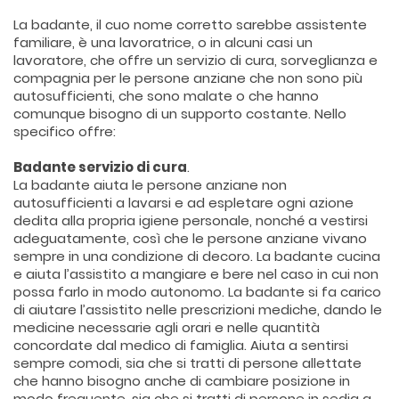
La badante, il cuo nome corretto sarebbe assistente
familiare, è una lavoratrice, o in alcuni casi un
lavoratore, che offre un servizio di cura, sorveglianza e
compagnia per le persone anziane che non sono più
autosufficienti, che sono malate o che hanno
comunque bisogno di un supporto costante. Nello
specifico offre:
Badante servizio di cura
.
La badante aiuta le persone anziane non
autosufficienti a lavarsi e ad espletare ogni azione
dedita alla propria igiene personale, nonché a vestirsi
adeguatamente, così che le persone anziane vivano
sempre in una condizione di decoro. La badante cucina
e aiuta l’assistito a mangiare e bere nel caso in cui non
possa farlo in modo autonomo. La badante si fa carico
di aiutare l’assistito nelle prescrizioni mediche, dando le
medicine necessarie agli orari e nelle quantità
concordate dal medico di famiglia. Aiuta a sentirsi
sempre comodi, sia che si tratti di persone allettate
che hanno bisogno anche di cambiare posizione in
modo frequente, sia che si tratti di persone in sedia a